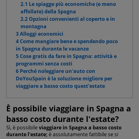
Cookie per pubblicità mirata
2.1 Le spiagge più economiche (e meno
affollate) della Spagna
Cookie pubblicitari avanzati
2.2 Opzioni convenienti al coperto e in
montagna
3 Alloggi economici
4 Come mangiare bene e spendendo poco
in Spagna durante le vacanze
Conferma le mie scelte
5 Cose gratis da fare in Spagna: attività e
programmi senza costi
Consenti tutti
6 Perché noleggiare un'auto con
DoYouSpain è la soluzione migliore per
viaggiare a basso costo quest'estate
È possibile viaggiare in Spagna a
basso costo durante l'estate?
Sì, è possibile
viaggiare in Spagna a basso costo
durante l'estate;
è assolutamente fattibile se si