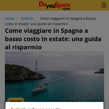
Home
Articolo
Come viaggiare in Spagna a basso
costo in estate: una guida al risparmio
Come viaggiare in Spagna a
basso costo in estate: una guida
al risparmio
Articolo