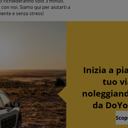
i richiederanno solo 3 minuti.
io con noi. Siamo qui per aiutarti a
Conferma le mie scelte
Consen
iente e senza stress!
Inizia a pi
tuo v
noleggian
da DoYo
Scop