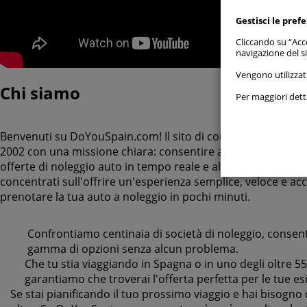
Gestisci le pref
Cliccando su “Acce
navigazione del si
Consenti
Vengono utilizzat
Chi siamo
Per maggiori detta
Gestisci p
Cookie
Benvenuti su DoYouSpain.com! Il sito di comparazione dei p
2002 con una missione chiara: consentire ai nostri clienti di
offerte di noleggio auto in tempo reale e al prezzo più econo
Cookie
concentrati sull'offrire un'esperienza semplice, veloce e acce
prenotare la tua auto a noleggio in pochi minuti.
Cookie
Confrontiamo centinaia di società di noleggio, conse
Cookie
gamma di opzioni senza alcun problema.
Che tu stia viaggiando in Spagna o in uno degli oltre 55
Cookie
garantiamo che troverai l'offerta perfetta per le tue es
Se stai pianificando il tuo prossimo viaggio e hai bisogno