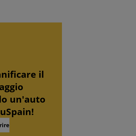
ti tutti
anificare il
iaggio
do un'auto
uSpain!
rire