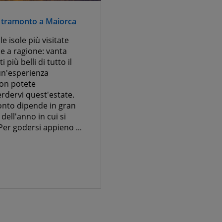
 tramonto a Maiorca
Visitare Montserrat: una gu
e tutto ciò che devi sapere
e isole più visitate
e a ragione: vanta
Montserrat è la meta ideale
 più belli di tutto il
giornata all'insegna della na
un'esperienza
cultura. Situata a soli 55 chi
non potete
Barcellona, ​​è perfetta per un
rdervi quest'estate.
famiglia. In questa guida, a c
onto dipende in gran
DoYouSpain, vi offriamo tutt
dell'anno in cui si
informazioni pratiche neces
 Per godersi appieno ...
organizzare la vostra visita a
Montserrat: cosa ...
Scopri di più >>