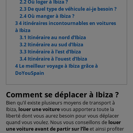
2.2 Où loger à Ibiza ?
Cookies de fonctionnalité
2.3 De quel type de véhicule ai-je besoin ?
2.4 Où manger à Ibiza ?
Cookies pour une publicité ciblée
3 4 itinéraires incontournables en voitures
à Ibiza
Cookies publicitaires avancés
3.1 Itinéraire au nord d’Ibiza
3.2 Itinéraire au sud d’Ibiza
3.3 Itinéraire à l’est d’Ibiza
3.4 Itinéraire à l’ouest d’Ibiza
Confirmer la sélection
4 Le meilleur voyage à Ibiza grâce à
DoYouSpain
Tout autoriser
Comment se déplacer à Ibiza ?
Bien qu’il existe plusieurs moyens de transport à
Ibiza,
louer une voiture
vous apportera toute la
liberté dont vous aurez besoin pour vous déplacer
quand vous voulez. Nous vous conseillons de
louer
une voiture avant de partir sur l’île
et ainsi profiter