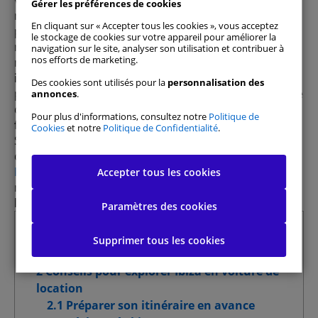
vraiment exploré l’île ? La différence, c’est que parfois,
Gérer les préférences de cookies
nous voyageons dans un endroit sans vraiment
En cliquant sur « Accepter tous les cookies », vous acceptez
prendre le temps de le découvrir. Chez
DoYouSpain
,
le stockage de cookies sur votre appareil pour améliorer la
nous pensons que visiter Ibiza en voiture est la
navigation sur le site, analyser son utilisation et contribuer à
nos efforts de marketing.
meilleure manière de l’explorer à 100% et vous
imprégner de sa culture et de sa nature
. C’est
Des cookies sont utilisés pour la
personnalisation des
pourquoi, dans cet article, nous souhaitons vous faire
annonces
.
découvrir les
itinéraires incontournables d’Ibiza à
Pour plus d'informations, consultez notre
Politique de
faire en voiture
.
Cookies
et notre
Politique de Confidentialité
.
Si vous n’avez pas de voiture à Ibiza ou que vous êtes
de passage, vous pouvez louer une voiture avec
DoYouSpain
. Vous pourrez réserver à n’importe quel
Accepter tous les cookies
Tout autoriser
moment et où vous voulez,
toujours au prix le plus
bas du marché
!
Paramètres des cookies
Gérer les préférences de consentement
Summary
Supprimer tous les cookies
1 Comment se déplacer à Ibiza ?
Cookies strictement nécessaires
Toujours actif
2 Conseils pour explorer Ibiza en voiture de
location
Cookies de performance
2.1 Préparer son itinéraire en avance