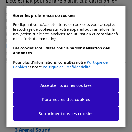
L'été est fait pour se faire plaisir, et à Castellón, on
sait parfaitement comment s'y prendre. Profitez
d'une
escapade méditerranéenne complète,
Gérer les préférences de cookies
rythmée
par des festivals, de la musique et une
En cliquant sur « Accepter tous les cookies », vous acceptez
ambiance festive en bord de mer, avec une
le stockage de cookies sur votre appareil pour améliorer la
programmation allant
d'artistes internationaux
aux
navigation sur le site, analyser son utilisation et contribuer à
nos efforts de marketing.
meilleurs DJ locaux.
DoYouSpain
vous propose ce guide détaillé
Des cookies sont utilisés pour la
personnalisation des
contenant tout ce que vous devez savoir sur les
annonces
.
meilleurs
festivals de Castellón
en
2026
:
Pour plus d'informations, consultez notre
Politique de
Cookies
et notre
Politique de Confidentialité
.
Summary
1 FIB (Festival International de Benicassim)
Accepter tous les cookies
Tout autoriser
1.1 Billets et tarifs du FIB 2026
1.2 Où dormir et comment se garer à
Paramètres des cookies
Benicàssim
Gérer les préférences de consentement
2 Rototom Sunsplash
Supprimer tous les cookies
2.1 Billets pour Rototom 2026
Cookies strictement nécessaires
Toujours actif
2.2 La plage Solé Rototom
3 Arenal Sound
Cookies de performance