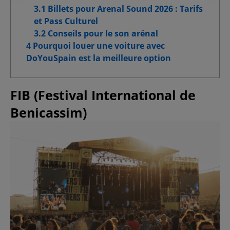
3.1 Billets pour Arenal Sound 2026 : Tarifs
et Pass Culturel
Cookies de fonctionnalité
3.2 Conseils pour le son arénal
4 Pourquoi louer une voiture avec
Cookies pour une publicité ciblée
DoYouSpain est la meilleure option
Cookies publicitaires avancés
FIB (Festival International de
Benicassim)
Confirmer la sélection
Tout autoriser