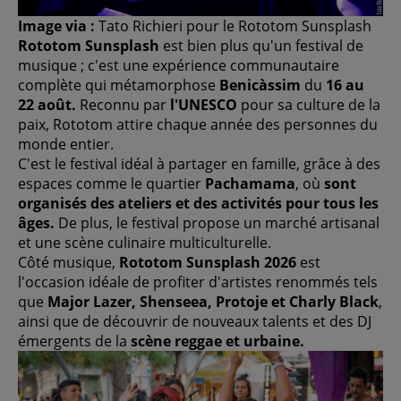
Image via :
Tato Richieri pour le Rototom Sunsplash
Rototom Sunsplash
est bien plus qu'un festival de
musique ; c'est une expérience communautaire
complète qui métamorphose
Benicàssim
du
16 au
22 août.
Reconnu par
l'UNESCO
pour sa culture de la
paix, Rototom attire chaque année des personnes du
monde entier.
C'est le festival idéal à partager en famille, grâce à des
espaces comme le quartier
Pachamama
, où
sont
organisés des ateliers et des activités pour tous les
âges.
De plus, le festival propose un marché artisanal
et une scène culinaire multiculturelle.
Côté musique,
Rototom Sunsplash 2026
est
l'occasion idéale de profiter d'artistes renommés tels
que
Major Lazer, Shenseea, Protoje et Charly Black
,
ainsi que de découvrir de nouveaux talents et des DJ
émergents de la
scène reggae et urbaine.