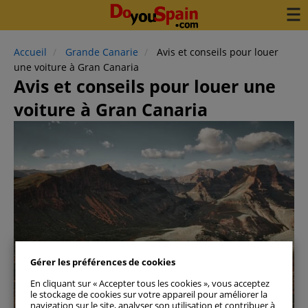
Accueil
Grande Canarie
Avis et conseils pour louer
une voiture à Gran Canaria
Avis et conseils pour louer une
voiture à Gran Canaria
Gérer les préférences de cookies
En cliquant sur « Accepter tous les cookies », vous acceptez
Grande Canarie
le stockage de cookies sur votre appareil pour améliorer la
navigation sur le site, analyser son utilisation et contribuer à