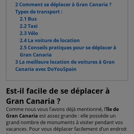
Cookies pour une publicité ciblée
2 Comment se déplacer à Gran Canaria ?
Types de transport :
2.1 Bus
Cookies publicitaires avancés
2.2 Taxi
2.3 Vélo
2.4 La voiture de location
2.5 Conseils pratiques pour se déplacer à
Confirmer la sélection
Gran Canaria
3 La meilleure location de voitures à Gran
Tout autoriser
Canaria avec DoYouSpain
Est-il facile de se déplacer à
Gran Canaria ?
Comme nous vous l’avons déjà mentionné, l’
île de
Gran Canaria
est assez grande : elle possède un
grand nombre de monuments à visiter pendant vos
vacances. Pour vous déplacer facilement d’un endroit