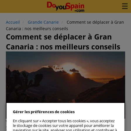
Accueil
Grande Canarie
Comment se déplacer à Gran
Canaria : nos meilleurs conseils
Comment se déplacer à Gran
Canaria : nos meilleurs conseils
Grande Canarie
Gérer les préférences de cookies
En cliquant sur « Accepter tous les cookies », vous acceptez
Vous pensez voyager à
Gran Canaria
prochainement
le stockage de cookies sur votre appareil pour améliorer la
? Si la réponse est oui, vous serez intéressé par ce
navigation sur le site, analyser son utilisation et contribuer à