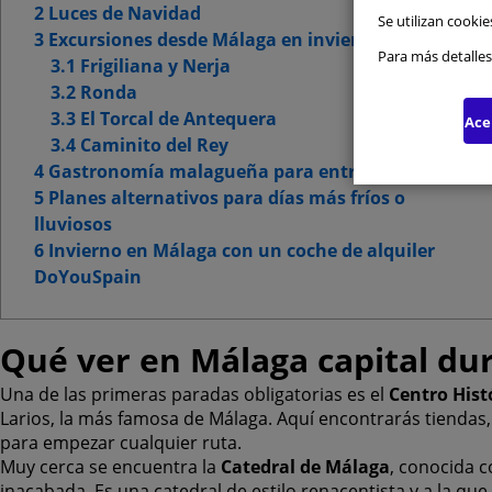
2 Luces de Navidad
Se utilizan cookie
3 Excursiones desde Málaga en invierno
Cookie
Para más detalles
3.1 Frigiliana y Nerja
3.2 Ronda
Cookie
3.3 El Torcal de Antequera
Ace
3.4 Caminito del Rey
Cookie
4 Gastronomía malagueña para entrar en calor
5 Planes alternativos para días más fríos o
lluviosos
6 Invierno en Málaga con un coche de alquiler
DoYouSpain
Qué ver en Málaga capital dur
Una de las primeras paradas obligatorias es el
Centro Hist
Larios, la más famosa de Málaga. Aquí encontrarás tiendas,
para empezar cualquier ruta.
Muy cerca se encuentra la
Catedral de Málaga
, conocida 
inacabada. Es una catedral de estilo renacentista y a la que 