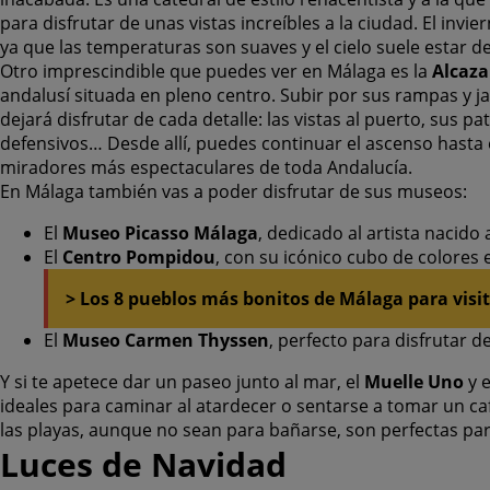
para disfrutar de unas vistas increíbles a la ciudad. El invi
ya que las temperaturas son suaves y el cielo suele estar d
Otro imprescindible que puedes ver en Málaga es la
Alcaz
andalusí situada en pleno centro. Subir por sus rampas y jar
dejará disfrutar de cada detalle: las vistas al puerto, sus pa
defensivos… Desde allí, puedes continuar el ascenso hasta 
miradores más espectaculares de toda Andalucía.
En Málaga también vas a poder disfrutar de sus museos:
El
Museo Picasso Málaga
, dedicado al artista nacido 
El
Centro Pompidou
, con su icónico cubo de colores 
> Los 8 pueblos más bonitos de Málaga para visi
El
Museo Carmen Thyssen
, perfecto para disfrutar de
Y si te apetece dar un paseo junto al mar, el
Muelle Uno
y 
ideales para caminar al atardecer o sentarse a tomar un caf
las playas, aunque no sean para bañarse, son perfectas par
Luces de Navidad