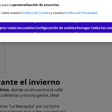
s para la
personalización de anuncios
.
s de funcionalidad
, visite nuestra
Política de Cookies
y nuestra
Política de Privacidad
.
s de publicidad
ptar todas las cookies
Configuración de cookies
Denegar todas las coo
s de publicidad avanzada
Confirmar mis preferencias
Permitirl
ante el invierno
órico
, donde se encuentra la calle
 cafeterías y mucha gente, ideal
como “La Manquita” por su torre
sí o sí tienes que subir a su terraza