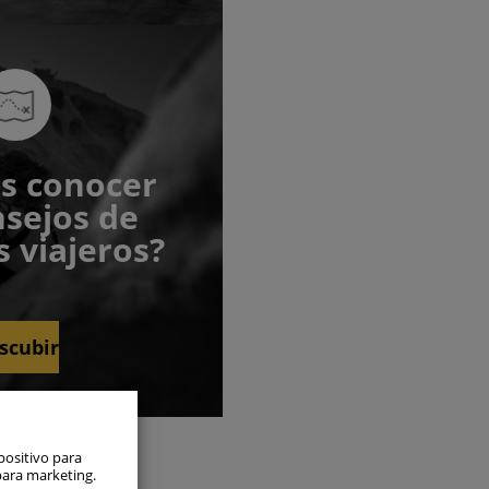
s conocer
nsejos de
 viajeros?
scubir
s siempre
positivo para
para marketing.