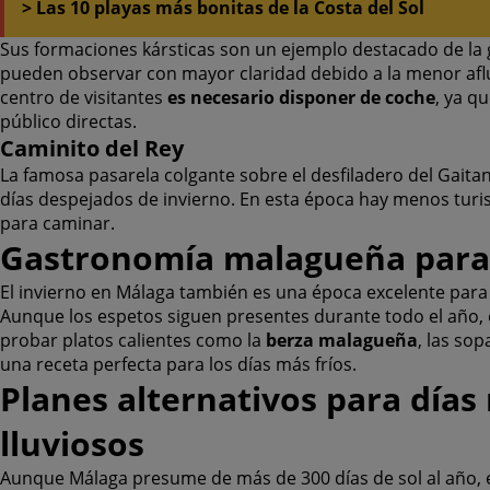
> Las 10 playas más bonitas de la Costa del Sol
Sus formaciones kársticas son un ejemplo destacado de la g
pueden observar con mayor claridad debido a la menor aflue
centro de visitantes
es necesario disponer de coche
, ya q
público directas.
Caminito del Rey
La famosa pasarela colgante sobre el desfiladero del Gaitan
días despejados de invierno. En esta época hay menos turis
para caminar.
Gastronomía malagueña para 
El invierno en Málaga también es una época excelente para
Aunque los espetos siguen presentes durante todo el año, 
probar platos calientes como la
berza malagueña
, las so
una receta perfecta para los días más fríos.
Planes alternativos para días 
lluviosos
Aunque Málaga presume de más de 300 días de sol al año, e