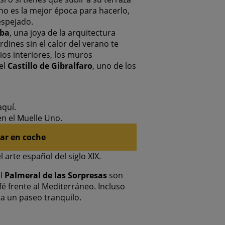
erno es la mejor época para hacerlo,
espejado.
aba
, una joya de la arquitectura
dines sin el calor del verano te
tios interiores, los muros
el
Castillo de Gibralfaro
, uno de los
aquí.
en el Muelle Uno.
tar en coche
l arte español del siglo XIX.
el
Palmeral de las Sorpresas
son
é frente al Mediterráneo. Incluso
a un paseo tranquilo.