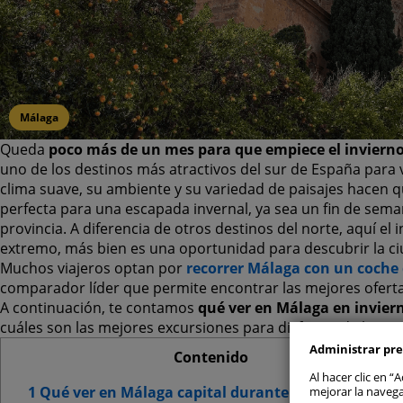
Málaga
Queda
poco más de un mes para que empiece el inviern
uno de los destinos más atractivos del sur de España para v
clima suave, su ambiente y su variedad de paisajes hacen 
perfecta para una escapada invernal, ya sea un fin de sema
provincia. A diferencia de otros destinos del norte, aquí el 
extremo, más bien es una oportunidad para descubrir la c
Permitir
Muchos viajeros optan por
recorrer Málaga
con un coche 
comparador líder que permite encontrar las mejores ofert
A continuación, te contamos
qué ver en Málaga en invier
Gestionar 
cuáles son las mejores excursiones para disfrutar de la pro
Administrar pre
Cookie
Contenido
Al hacer clic en 
1 Qué ver en Málaga capital durante el invierno
mejorar la navega
Cookie