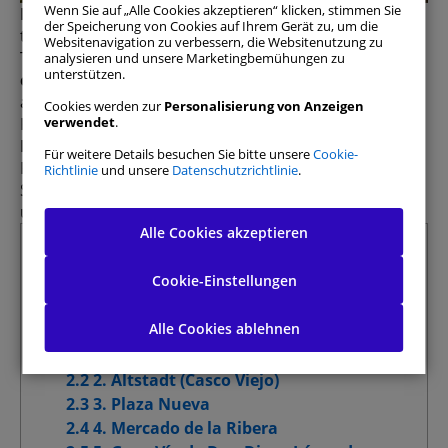
Wenn Sie auf „Alle Cookies akzeptieren“ klicken, stimmen Sie
Bilbao
, eines der Juwelen Nordspaniens, verbindet
der Speicherung von Cookies auf Ihrem Gerät zu, um die
tief verwurzelte baskische Kultur mit modernster
Websitenavigation zu verbessern, die Websitenutzung zu
Technologie. Die Stadt ist berühmt für ihre
analysieren und unsere Marketingbemühungen zu
unterstützen.
erstklassige Gastronomie
und ihre
atemberaubenden Landschaften. Wenn Sie einen
Cookies werden zur
Personalisierung von Anzeigen
Kurzurlaub planen und wissen möchten
, was es in
verwendet
.
Bilbao zu sehen gibt
, führt Sie dieser umfassende
Für weitere Details besuchen Sie bitte unsere
Cookie-
Reiseführer durch die wichtigsten
Richtlinie
und unsere
Datenschutzrichtlinie
.
Sehenswürdigkeiten und gibt Ihnen wichtige Tipps,
um das Beste aus Ihrer Reise zu machen.
Alle Cookies akzeptieren
Alle zulassen
Zusammenfassung
Cookie-Einstellungen
1 So kommen Sie in Bilbao voran: So
Einwilligungspräferenzen verwalten
erkunden Sie die Stadt am besten
Alle Cookies ablehnen
2 Sehenswürdigkeiten in Bilbao
Unbedingt erforderliche Cookies
Immer aktiv
2.1 1. Guggenheim Museum
2.2 2. Altstadt (Casco Viejo)
Leistungs-Cookies
2.3 3. Plaza Nueva
2.4 4. Mercado de la Ribera
Funktionelle Cookies