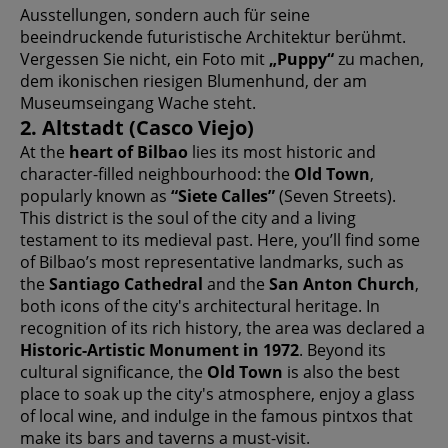
Ausstellungen, sondern auch für seine
beeindruckende futuristische Architektur berühmt.
Vergessen Sie nicht, ein Foto mit
„Puppy“
zu machen,
dem ikonischen riesigen Blumenhund, der am
Museumseingang Wache steht.
2. Altstadt (Casco Viejo)
At the
heart of Bilbao
lies its most historic and
character-filled neighbourhood: the
Old Town
,
popularly known as
“Siete Calles”
(Seven Streets).
This district is the soul of the city and a living
testament to its medieval past. Here, you’ll find some
of Bilbao’s most representative landmarks, such as
the
Santiago Cathedral
and the
San Anton Church
,
both icons of the city's architectural heritage. In
recognition of its rich history, the area was declared a
Historic-Artistic Monument in 1972
. Beyond its
cultural significance, the
Old Town
is also the best
place to soak up the city's atmosphere, enjoy a glass
of local wine, and indulge in the famous pintxos that
make its bars and taverns a must-visit.