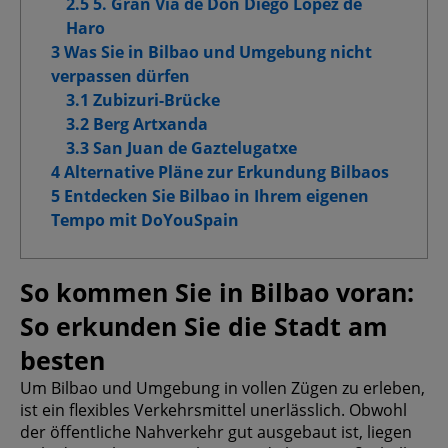
2.5 5. Gran Vía de Don Diego López de
Haro
Cookies für Marketingzwecke
3 Was Sie in Bilbao und Umgebung nicht
verpassen dürfen
Erweiterte Werbe-Cookies
3.1 Zubizuri-Brücke
3.2 Berg Artxanda
3.3 San Juan de Gaztelugatxe
4 Alternative Pläne zur Erkundung Bilbaos
Meine Auswahl bestätigen
5 Entdecken Sie Bilbao in Ihrem eigenen
Tempo mit DoYouSpain
Alle zulassen
So kommen Sie in Bilbao voran:
So erkunden Sie die Stadt am
besten
Um Bilbao und Umgebung in vollen Zügen zu erleben,
ist ein flexibles Verkehrsmittel unerlässlich. Obwohl
der öffentliche Nahverkehr gut ausgebaut ist, liegen