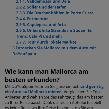
2.1 1. Valldemossa und Deia
Cookies für Marketingzwecke
2.2 2. Soller und der Hafen
2.3 3. Die Drachenhöhlen in Porto Cristo
Erweiterte Werbe-Cookies
2.4 4. Formentor
2.5 5. Capdepera und Arta
2.6 6. Unberührte Strände im Süden: Es
Trenc, Cala Pi und mehr
Meine Auswahl bestätigen
2.7 7. Tour durch lokale Märkte
3 Entdecken Sie Mallorca mit dem Auto mit
Alle zulassen
DoYouSpain
Wie kann man Mallorca am
besten erkunden?
Mit DoYouSpain können Sie ganz einfach
und günstig
ein Auto auf Mallorca mieten
. Vergleichen Sie Top-
Anbieter und wählen Sie das Fahrzeug, das am besten
zu Ihrer Reise passt. Dank der vielen Abholorte spielt
es keine Rolle, wo Ihre Reise beginnt – ob Sie am