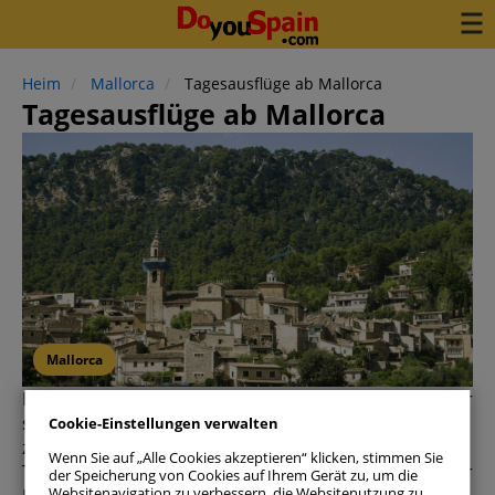
Heim
Mallorca
Tagesausflüge ab Mallorca
Tagesausflüge ab Mallorca
Mallorca
Mallorca erfindet sich jenseits aller Klischees neu. Wer
sich mit feinem Sand und Strandbars am Meer
Cookie-Einstellungen verwalten
zufrieden gibt, verpasst das wahre Wesen der Insel.
Wenn Sie auf „Alle Cookies akzeptieren“ klicken, stimmen Sie
Tatsächlich steckt die größte der Baleareninseln voller
der Speicherung von Cookies auf Ihrem Gerät zu, um die
Websitenavigation zu verbessern, die Websitenutzung zu