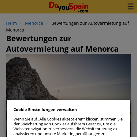
Heim
Menorca
Bewertungen zur Autovermietung auf
Menorca
Bewertungen zur
Autovermietung auf Menorca
Cookie-Einstellungen verwalten
Wenn Sie auf „Alle Cookies akzeptieren“ klicken, stimmen Sie
der Speicherung von Cookies auf Ihrem Gerät zu, um die
Websitenavigation zu verbessern, die Websitenutzung zu
Menorca
analysieren und unsere Marketingbemühungen zu