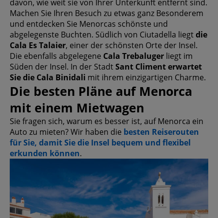
davon, wie weit sie von Ihrer Unterkunft entfernt sind.
Machen Sie Ihren Besuch zu etwas ganz Besonderem
und entdecken Sie Menorcas schönste und
abgelegenste Buchten. Südlich von Ciutadella liegt
die
Cala Es Talaier
, einer der schönsten Orte der Insel.
Die ebenfalls abgelegene
Cala Trebaluger
liegt im
Süden der Insel. In der Stadt
Sant Climent erwartet
Sie die Cala Binidali
mit ihrem einzigartigen Charme.
Die besten Pläne auf Menorca
mit einem Mietwagen
Sie fragen sich, warum es besser ist, auf Menorca ein
Auto zu mieten? Wir haben die
besten Reiserouten
für Sie, damit Sie die Insel bequem und flexibel
erkunden können
.