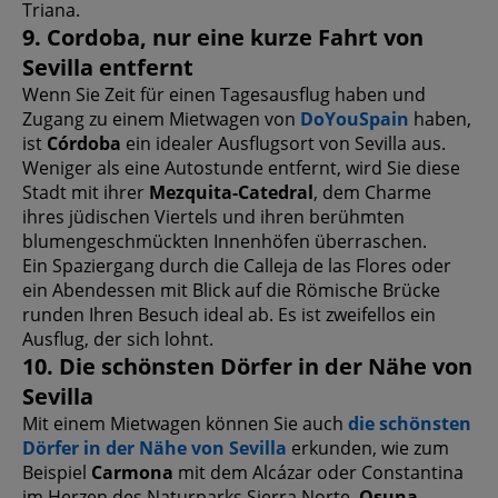
Triana.
9. Cordoba, nur eine kurze Fahrt von
Sevilla entfernt
Wenn Sie Zeit für einen Tagesausflug haben und
Zugang zu einem Mietwagen von
DoYouSpain
haben,
ist
Córdoba
ein idealer Ausflugsort von Sevilla aus.
Weniger als eine Autostunde entfernt, wird Sie diese
Stadt mit ihrer
Mezquita-Catedral
, dem Charme
ihres jüdischen Viertels und ihren berühmten
blumengeschmückten Innenhöfen überraschen.
Ein Spaziergang durch die Calleja de las Flores oder
ein Abendessen mit Blick auf die Römische Brücke
runden Ihren Besuch ideal ab. Es ist zweifellos ein
Ausflug, der sich lohnt.
10. Die schönsten Dörfer in der Nähe von
Sevilla
Mit einem Mietwagen können Sie auch
die schönsten
Dörfer in der Nähe von Sevilla
erkunden, wie zum
Beispiel
Carmona
mit dem Alcázar oder Constantina
im Herzen des Naturparks Sierra Norte.
Osuna
,