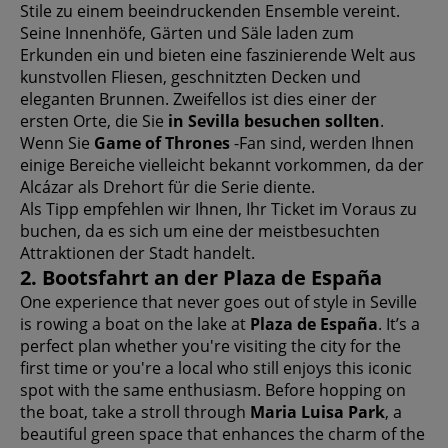
Stile zu einem beeindruckenden Ensemble vereint.
Seine Innenhöfe, Gärten und Säle laden zum
Erkunden ein und bieten eine faszinierende Welt aus
kunstvollen Fliesen, geschnitzten Decken und
eleganten Brunnen. Zweifellos ist dies einer der
ersten Orte, die Sie
in Sevilla besuchen sollten
.
Wenn Sie
Game of Thrones
-Fan sind, werden Ihnen
einige Bereiche vielleicht bekannt vorkommen, da der
Alcázar als Drehort für die Serie diente.
Als Tipp empfehlen wir Ihnen, Ihr Ticket im Voraus zu
buchen, da es sich um eine der meistbesuchten
Attraktionen der Stadt handelt.
2. Bootsfahrt an der Plaza de España
One experience that never goes out of style in Seville
is rowing a boat on the lake at
Plaza de España
. It’s a
perfect plan whether you're visiting the city for the
first time or you're a local who still enjoys this iconic
spot with the same enthusiasm. Before hopping on
the boat, take a stroll through
Maria Luisa Park
, a
beautiful green space that enhances the charm of the