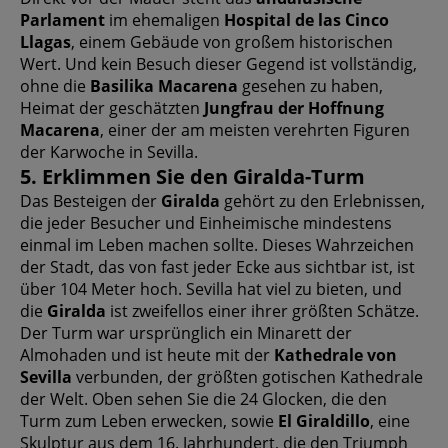
Parlament
im ehemaligen
Hospital de las Cinco
Llagas
, einem Gebäude von großem historischen
Wert. Und kein Besuch dieser Gegend ist vollständig,
ohne die
Basilika Macarena
gesehen zu haben,
Heimat der geschätzten
Jungfrau der Hoffnung
Macarena
, einer der am meisten verehrten Figuren
der Karwoche in Sevilla.
5. Erklimmen Sie den Giralda-Turm
Das Besteigen der
Giralda
gehört zu den Erlebnissen,
die jeder Besucher und Einheimische mindestens
einmal im Leben machen sollte. Dieses Wahrzeichen
der Stadt, das von fast jeder Ecke aus sichtbar ist, ist
über 104 Meter hoch. Sevilla hat viel zu bieten, und
die
Giralda
ist zweifellos einer ihrer größten Schätze.
Der Turm war ursprünglich ein Minarett der
Almohaden und ist heute mit der
Kathedrale von
Sevilla
verbunden, der größten gotischen Kathedrale
der Welt. Oben sehen Sie die 24 Glocken, die den
Turm zum Leben erwecken, sowie
El Giraldillo
, eine
Skulptur aus dem 16. Jahrhundert, die den Triumph