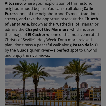
Altozano
, where your exploration of this historic
neighbourhood begins. You can stroll along
Calle
Pureza
, one of the neighbourhood's most traditional
streets, and take the opportunity to visit the
Church
of Santa Ana
, known as the “Cathedral of Triana,” or
admire the
Chapel of the Mariners
, which houses
the image of
El Cachorro
, one of the most venerated
Christs of Seville’s Holy Week. For a more relaxed
plan, don’t miss a peaceful walk along
Paseo de la O
,
by the Guadalquivir River—a perfect spot to unwind
and enjoy the river views.