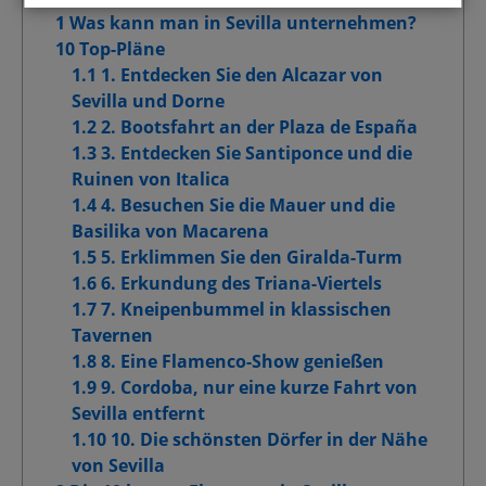
1 Was kann man in Sevilla unternehmen?
10 Top-Pläne
Funktionelle Cookies
1.1 1. Entdecken Sie den Alcazar von
Sevilla und Dorne
Cookies für Marketingzwecke
1.2 2. Bootsfahrt an der Plaza de España
1.3 3. Entdecken Sie Santiponce und die
Erweiterte Werbe-Cookies
Ruinen von Italica
1.4 4. Besuchen Sie die Mauer und die
Basilika von Macarena
1.5 5. Erklimmen Sie den Giralda-Turm
Meine Auswahl bestätigen
1.6 6. Erkundung des Triana-Viertels
1.7 7. Kneipenbummel in klassischen
Alle zulassen
Tavernen
1.8 8. Eine Flamenco-Show genießen
1.9 9. Cordoba, nur eine kurze Fahrt von
Sevilla entfernt
1.10 10. Die schönsten Dörfer in der Nähe
von Sevilla