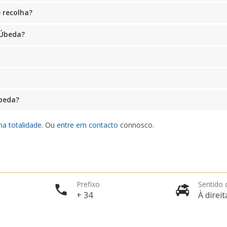
e recolha?
 Úbeda?
Úbeda?
na totalidade
. Ou
entre em contacto
connosco.
Prefixo
Sentido 
+ 34
À direit