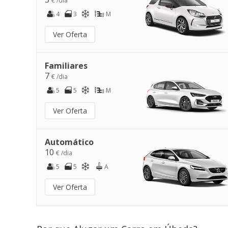
€ /dia
4
3
M
Ver Oferta
Familiares
7
€ /dia
5
5
M
Ver Oferta
Automático
10
€ /dia
5
5
A
Ver Oferta