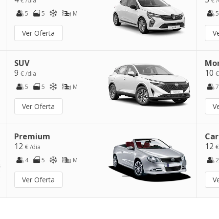
€ /dia
€ /
5
5
M
5
Ver Oferta
V
SUV
Mo
9
10
€ /dia
€
5
5
M
7
Ver Oferta
V
Premium
Car
12
12
€ /dia
€
4
5
M
2
Ver Oferta
V