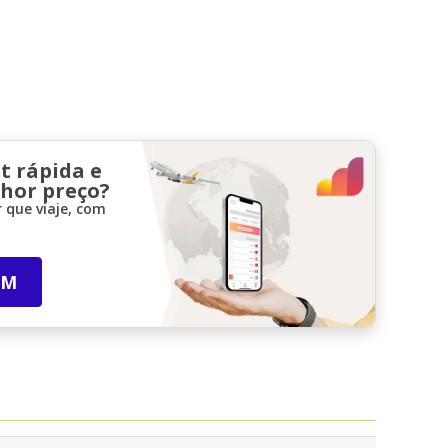
t rápida e
lhor preço?
 que viaje, com
IM