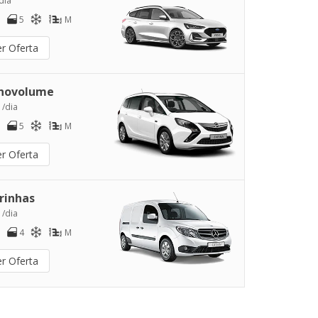
dia
5
M
er Oferta
novolume
 /dia
5
M
er Oferta
rinhas
 /dia
4
M
er Oferta