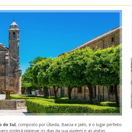
 do Sul
, composto por Úbeda, Baeza e Jaén, é o lugar perfeito
arro poderá planejar os dias da sua viagem e as visitas