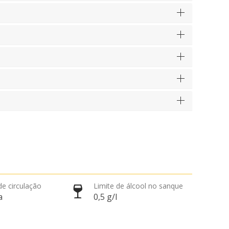
de circulação
Limite de álcool no sanque
a
0,5 g/l