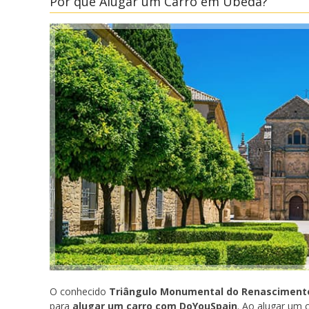
Por que Alugar um Carro em Úbeda?
O conhecido
Triângulo Monumental do Renascimento
para
alugar um carro com DoYouSpain
. Ao alugar um c