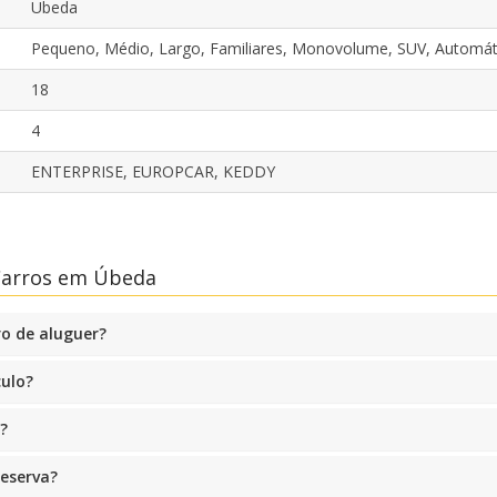
Ubeda
Pequeno, Médio, Largo, Familiares, Monovolume, SUV, Automát
18
4
ENTERPRISE, EUROPCAR, KEDDY
Descontos especiais
Aceda a ofertas exclusivas dos nossos
fornecedores
Carros em Úbeda
o de aluguer?
Iniciar sessão com eLink
culo?
?
reserva?