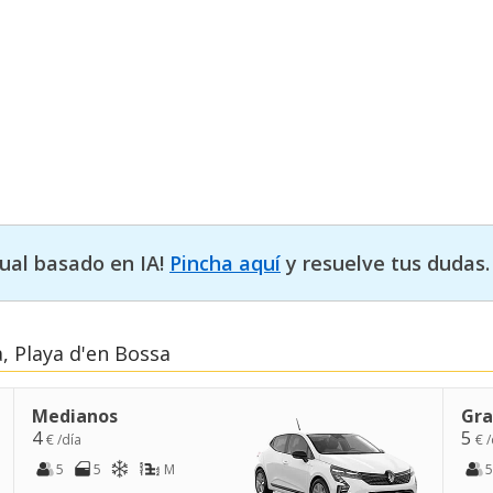
tual basado en IA!
Pincha aquí
y resuelve tus dudas.
, Playa d'en Bossa
Medianos
Gra
4
5
€ /día
€ /
5
5
M
5