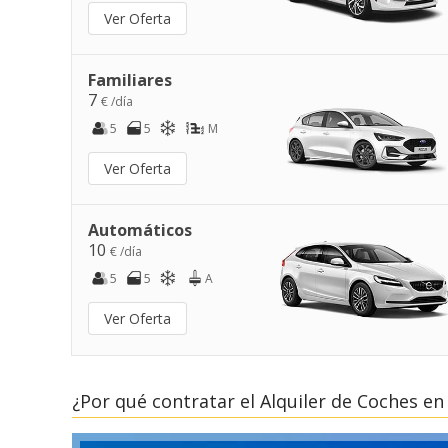
Ver Oferta
Familiares
7
€ /día
5
5
M
Ver Oferta
Automáticos
10
€ /día
5
5
A
Ver Oferta
¿Por qué contratar el Alquiler de Coches en