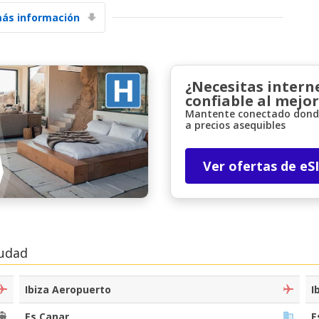
ás información
¿Necesitas intern
confiable al mejor
Mantente conectado donde
a precios asequibles
Descuentos especiales
Accede a ofertas exclusivas de nuestros
proveedores.
Ver ofertas de eS
Iniciar sesión con eLink
iudad
Ibiza Aeropuerto
I
Es Canar
E