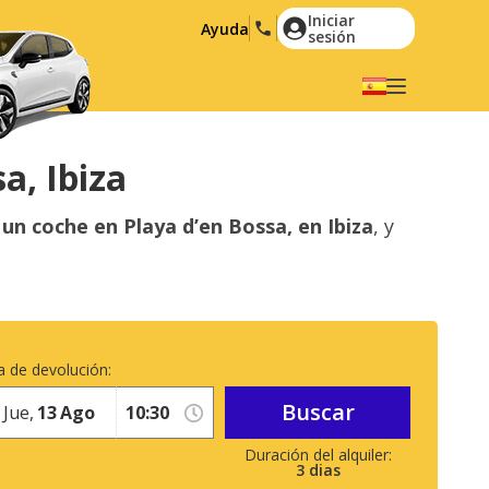
Iniciar
Ayuda
sesión
Elige tu idioma
English
Español
a, Ibiza
Deutsch
Français
 un coche en Playa d’en Bossa, en Ibiza
, y
Italiano
Nederlands
Português
English (US)
Polski
Türkçe
Română
Ελληνικά
 de devolución:
Русский
Hrvatski
Buscar
Jue,
13
Ago
العربية
3
dias