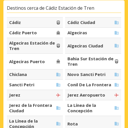
Destinos cerca de Cádiz Estación de Tren
Cádiz
Cádiz Ciudad
Cádiz Puerto
Algeciras
Algeciras Estación de
Algeciras Ciudad
Tren
Bahia Sur Estación de
Algeciras Puerto
Tren
Chiclana
Novo Sancti Petri
Sancti Petri
Conil De La Frontera
Jerez
Jerez Aeropuerto
Jerez de la Frontera
La Línea de la
Ciudad
Concepción
La Línea de la
Rota
Concepción