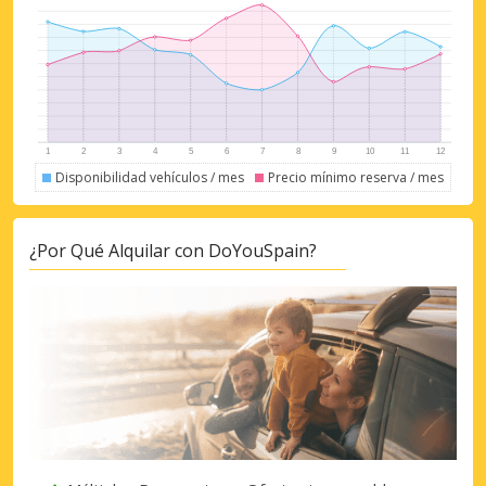
Iniciar sesión con eLink
Disponibilidad vehículos / mes
Precio mínimo reserva / mes
¿Por Qué Alquilar con DoYouSpain?