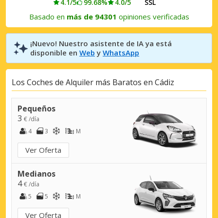
4.1/5
99.68%
4.0/5
SSL
Basado en
más de 94301
opiniones verificadas
¡Nuevo! Nuestro asistente de IA ya está
disponible en
Web
y
WhatsApp
Los Coches de Alquiler más Baratos en Cádiz
Pequeños
3
€ /día
4
3
M
Ver Oferta
Medianos
4
€ /día
5
5
M
Ver Oferta