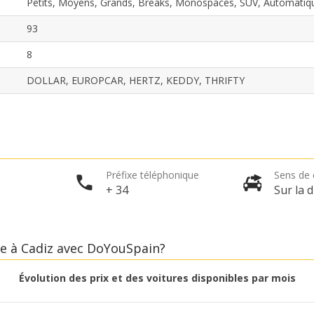
Petits, Moyens, Grands, Breaks, Monospaces, SUV, Automatiq
93
8
DOLLAR, EUROPCAR, HERTZ, KEDDY, THRIFTY
Promotions spéciales
Accédez à toutes vos réservations en un seul
endroit
Préfixe téléphonique
Sens de 
+ 34
Sur la d
Se connecter avec eLink
re à Cadiz avec DoYouSpain?
Évolution des prix et des voitures disponibles par mois