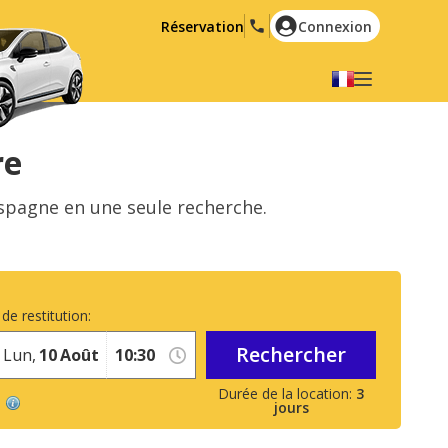
Réservation
Connexion
Choisir votre langue
English
Español
re
Deutsch
Français
Espagne en une seule recherche.
Italiano
Nederlands
Português
English (US)
Polski
Türkçe
de restitution:
Română
Ελληνικά
Rechercher
Русский
Hrvatski
Lun,
10
Août
العربية
3
jours