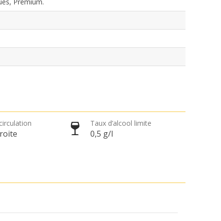
ues, Premium.
circulation
Taux d’alcool limite
roite
0,5 g/l