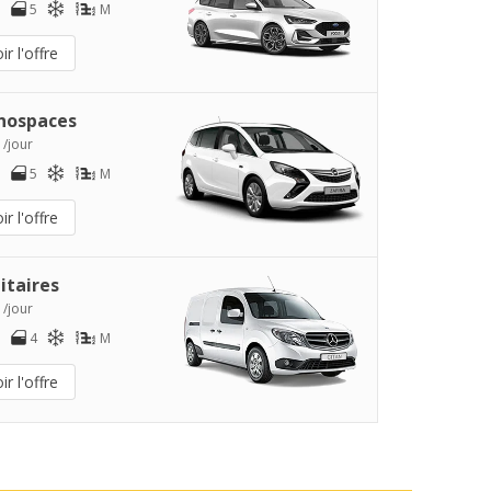
5
M
ir l'offre
nospaces
 /jour
5
M
ir l'offre
litaires
 /jour
4
M
ir l'offre