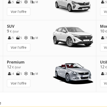
5
5
M
5
Voir l'offre
Vo
SUV
Mo
9
10
€ /jour
€
5
5
M
7
Voir l'offre
Vo
Premium
Uti
12
12
€ /jour
€
4
5
M
2
Voir l'offre
Vo
e