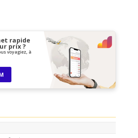
net rapide
ur prix ?
ous voyagiez, à
IM