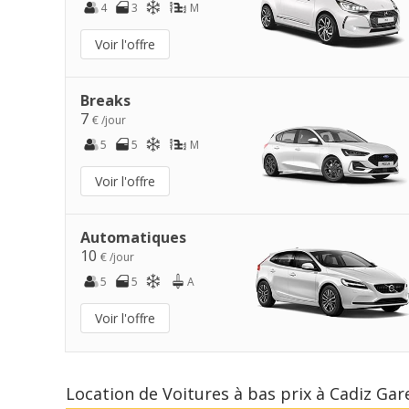
4
3
M
Voir l'offre
Breaks
7
€ /jour
5
5
M
Voir l'offre
Automatiques
10
€ /jour
5
5
A
Voir l'offre
Location de Voitures à bas prix à Cadiz Gar