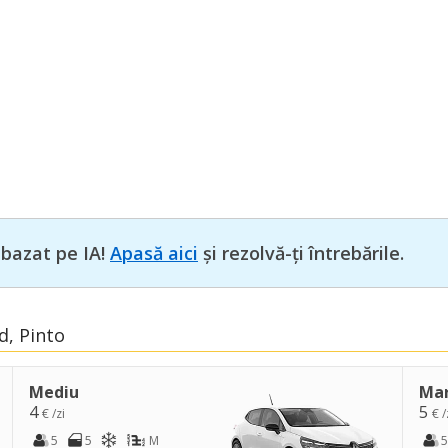
 bazat pe IA!
Apasă aici
și rezolvă-ți întrebările.
d, Pinto
Mediu
Ma
4
5
€ /zi
€ /
5
5
M
5