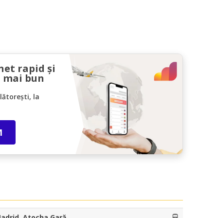
net rapid și
l mai bun
ătorești, la
M
adrid, Atocha Gară