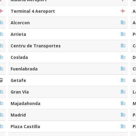
Terminal 4 Aeroport
A
Alcorcon
A
Arrieta
P
Centru de Transportes
C
Coslada
D
Fuenlabrada
C
Getafe
G
Gran Vía
L
Majadahonda
M
Madrid
P
Plaza Castilla
P