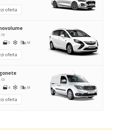
zi oferta
novolume
 /zi
5
M
zi oferta
gonete
 /zi
4
M
zi oferta