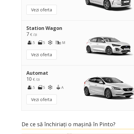
Vezi oferta
Station Wagon
7
€ /zi
5
5
M
Vezi oferta
Automat
10
€ /zi
5
5
A
Vezi oferta
De ce să închiriați o mașină în Pinto?