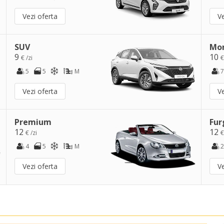
Vezi oferta
Ve
SUV
Mo
9
10
€ /zi
€
5
5
M
7
Vezi oferta
Ve
Premium
Fur
12
12
€ /zi
€
4
5
M
2
Vezi oferta
Ve