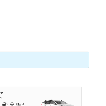
re
zi
5
M