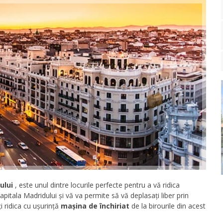
ului
, este unul dintre locurile perfecte pentru a vă ridica
itala Madridului și vă va permite să vă deplasați liber prin
i ridica cu ușurință
mașina de închiriat
de la birourile din acest