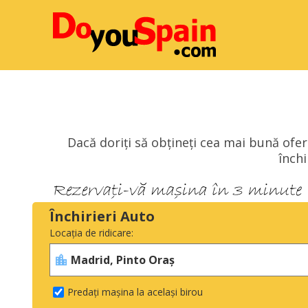
Dacă doriți să obțineți cea mai bună ofer
înch
Închirieri Auto
Locația de ridicare:
Predați mașina la același birou