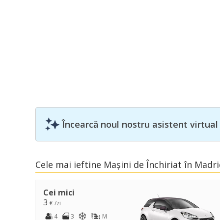
Încearcă noul nostru asistent virtual
Cele mai ieftine Mașini de Închiriat în Madri
Cei mici
3
€ /zi
4
3
M