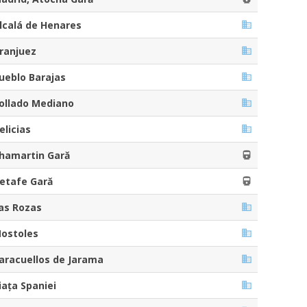
lcalá de Henares
ranjuez
ueblo Barajas
ollado Mediano
elicias
hamartin Gară
etafe Gară
as Rozas
ostoles
aracuellos de Jarama
iața Spaniei