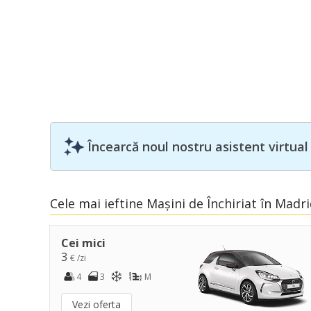
Încearcă noul nostru asistent virtual
Cele mai ieftine Mașini de Închiriat în Madr
Cei mici
3
€ /zi
4
3
M
Vezi oferta