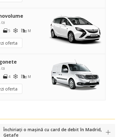
novolume
 /zi
5
M
zi oferta
gonete
 /zi
4
M
zi oferta
Închiriați o mașină cu card de debit în Madrid,
Getafe