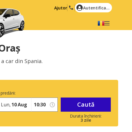
Ajutor
Autentificare
Alegeți limba dvs
English
Español
 Oraș
Deutsch
Français
a car din Spania.
Italiano
Nederlands
Português
English (US)
Polski
Türkçe
predării:
Română
Ελληνικά
Caută
Русский
Hrvatski
Lun,
10
Aug
العربية
3
zile