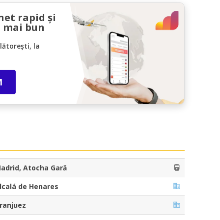
net rapid și
l mai bun
ătorești, la
M
adrid, Atocha Gară
lcalá de Henares
ranjuez