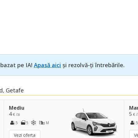
 bazat pe IA!
Apasă aici
și rezolvă-ți întrebările.
id, Getafe
Mediu
Ma
4
5
€ /zi
€ /
5
5
M
5
Vezi oferta
Ve