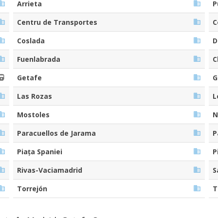
Arrieta
P
Centru de Transportes
C
Coslada
D
Fuenlabrada
C
Getafe
G
Las Rozas
L
Mostoles
N
Paracuellos de Jarama
P
Piața Spaniei
P
Rivas-Vaciamadrid
S
Torrejón
T