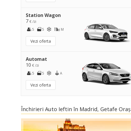
Station Wagon
7
€ /zi
5
5
M
Vezi oferta
Automat
10
€ /zi
5
5
A
Vezi oferta
Închirieri Auto Ieftin în Madrid, Getafe Oraș