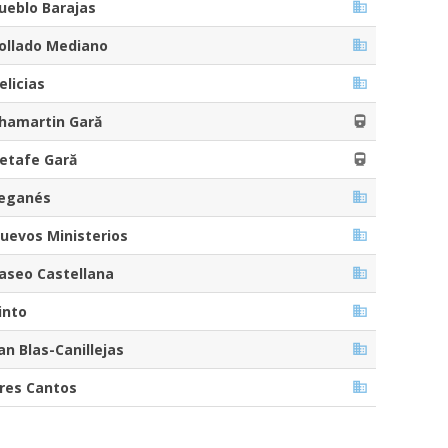
ueblo Barajas
ollado Mediano
elicias
hamartin Gară
etafe Gară
eganés
uevos Ministerios
aseo Castellana
into
an Blas-Canillejas
res Cantos