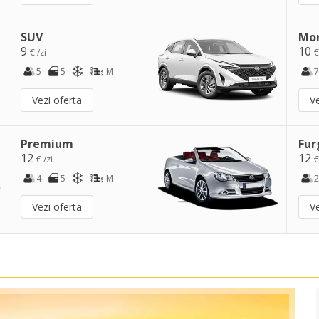
SUV
Mo
9
10
€ /zi
€
5
5
M
7
Vezi oferta
Ve
Premium
Fur
12
12
€ /zi
€
4
5
M
2
Vezi oferta
Ve