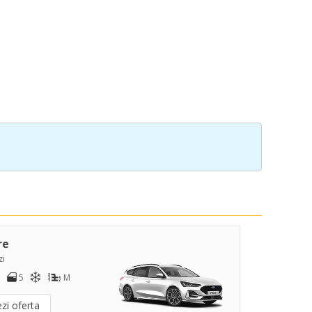
re
zi
5
M
zi oferta