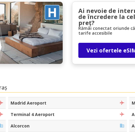
Ai nevoie de inter
de încredere la ce
preț?
Rămâi conectat oriunde căl
tarife accesibile
Vezi ofertele eSI
Economii de top
Accesați ofertele exclusive ale furnizorilor
noștri
raș
Autentificare cu eLink
Madrid Aeroport
M
Terminal 4 Aeroport
A
Alcorcon
A