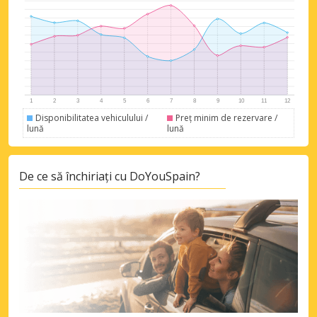
Disponibilitatea vehiculului /
Preț minim de rezervare /
lună
lună
De ce să închiriați cu DoYouSpain?