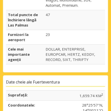
Automat, Premium.
Total puncte de
47
închiriere lângă
Las Palmas
Furnizori la
23
aeroport
Cele mai
DOLLAR, ENTERPRISE,
importante
EUROPCAR, HERTZ, KEDDY,
agenții
RECORD, SIXT, THRIFTY
Date cheie ale Fuerteventura
Suprafaţă:
2
1,659.74 KM
Coordonatele:
28°25′57″N,
14°00′11″O