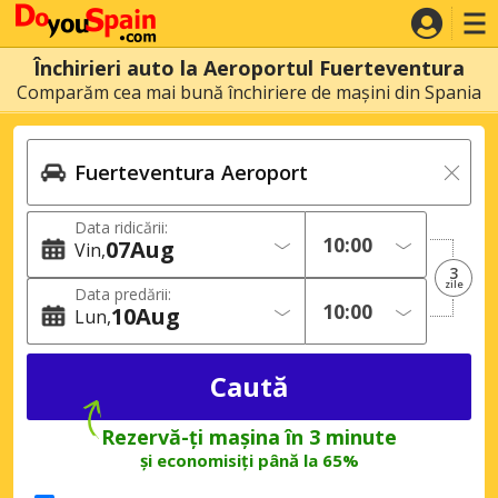
Închirieri auto la Aeroportul Fuerteventura
Comparăm cea mai bună închiriere de mașini din Spania
Data ridicării:
07
Aug
Vin
3
zile
Data predării:
10
Aug
Lun
Rezervă-ți mașina în 3 minute
și economisiți până la 65%