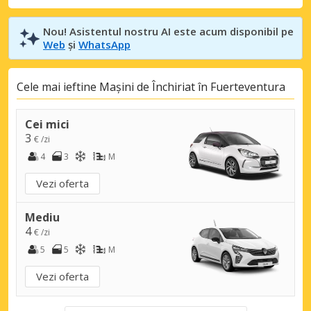
Nou! Asistentul nostru AI este acum disponibil pe
Web
și
WhatsApp
Cele mai ieftine Mașini de Închiriat în Fuerteventura
Cei mici
3
€ /zi
4
3
M
Vezi oferta
Mediu
4
€ /zi
5
5
M
Vezi oferta