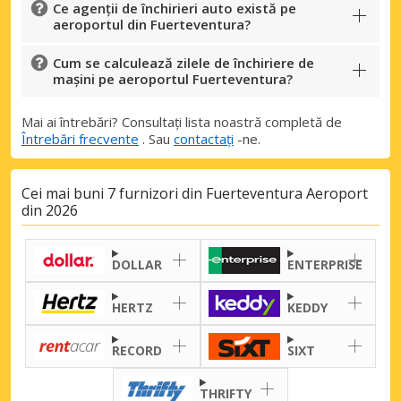
Ce agenții de închirieri auto există pe
aeroportul din Fuerteventura?
Cum se calculează zilele de închiriere de
mașini pe aeroportul Fuerteventura?
Mai ai întrebări? Consultați lista noastră completă de
Întrebări frecvente
. Sau
contactați
-ne.
Cei mai buni 7 furnizori din Fuerteventura Aeroport
Economii de top
din 2026
Accesați ofertele exclusive ale
furnizorilor noștri
DOLLAR
ENTERPRISE
HERTZ
KEDDY
Autentificare cu eLink
RECORD
SIXT
THRIFTY