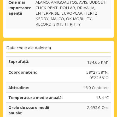
Cele mai
ALAMO, AMIGOAUTOS, AVIS, BUDGET,
importante
CLICK RENT, DOLLAR, DRIVALIA,
agenții
ENTERPRISE, EUROPCAR, HERTZ,
KEDDY, MALCO, OK MOBILITY,
RECORD, SIXT, THRIFTY
Date cheie ale Valencia
Suprafaţă:
2
134.65 KM
Coordonatele:
39°27'38''N,
0°22'56''O
Altitudine:
16.0 Contoare
Temperatura medie anuală:
18.4 ºC
Orele de soare medii
2,695.6 Ore
anuale: