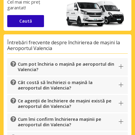
Cel mai mic preț
garantat!
Caută
Economii de top
Întrebări frecvente despre închirierea de mașini la
Aeroportul Valencia
Accesați ofertele exclusive ale
furnizorilor noștri
Cum pot închiria o mașină pe aeroportul din
Valencia?
Cât costă să închiriezi o mașină la
Autentificare cu eLink
aeroportul din Valencia?
Ce agenții de închiriere de mașini există pe
aeroportul din Valencia?
Cum îmi confirm închirierea mașinii pe
aeroportul din Valencia?