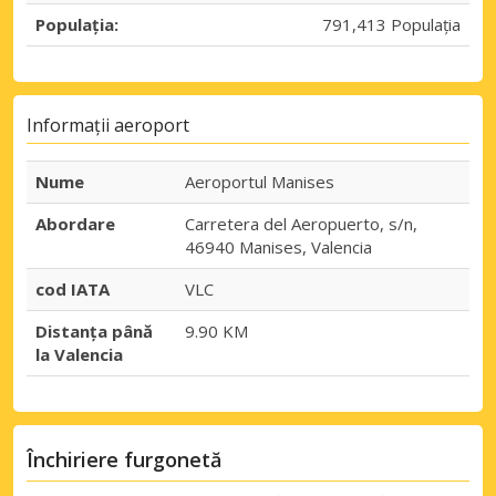
Populația:
791,413 Populația
Informații aeroport
Nume
Aeroportul Manises
Abordare
Carretera del Aeropuerto, s/n,
46940 Manises, Valencia
cod IATA
VLC
Distanța până
9.90 KM
la Valencia
Închiriere furgonetă