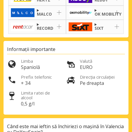
MALCO
OK MOBILITY
RECORD
SIXT
Informații importante
Limba
Valută
Spaniolă
EURO
Prefix telefonic
Direcția circulației
+ 34
Pe dreapta
Limita ratei de
alcool
0,5 g/l
Când este mai ieftin să închiriezi o mașină în Valencia
cu DoYouSpain?