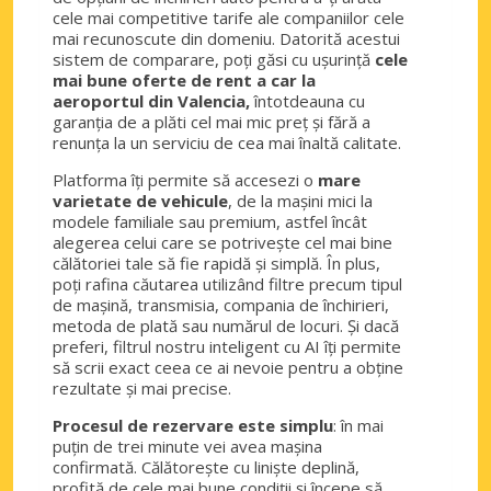
cele mai competitive tarife ale companiilor cele
mai recunoscute din domeniu. Datorită acestui
sistem de comparare, poți găsi cu ușurință
cele
mai bune oferte de rent a car la
aeroportul din Valencia,
întotdeauna cu
garanția de a plăti cel mai mic preț și fără a
renunța la un serviciu de cea mai înaltă calitate.
Platforma îți permite să accesezi o
mare
varietate de vehicule
, de la mașini mici la
modele familiale sau premium, astfel încât
alegerea celui care se potrivește cel mai bine
călătoriei tale să fie rapidă și simplă. În plus,
poți rafina căutarea utilizând filtre precum tipul
de mașină, transmisia, compania de închirieri,
metoda de plată sau numărul de locuri. Și dacă
preferi, filtrul nostru inteligent cu AI îți permite
să scrii exact ceea ce ai nevoie pentru a obține
rezultate și mai precise.
Procesul de rezervare este simplu
: în mai
puțin de trei minute vei avea mașina
confirmată. Călătorește cu liniște deplină,
profită de cele mai bune condiții și începe să