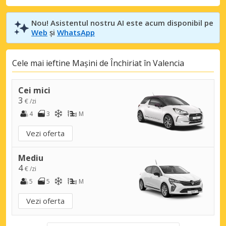
Nou! Asistentul nostru AI este acum disponibil pe
Web
și
WhatsApp
Cele mai ieftine Mașini de Închiriat în Valencia
Cei mici
3
€ /zi
4
3
M
Vezi oferta
Mediu
4
€ /zi
5
5
M
Vezi oferta