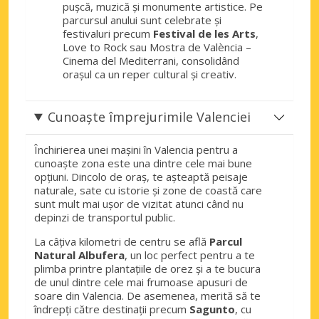
pușcă, muzică și monumente artistice. Pe
parcursul anului sunt celebrate și
festivaluri precum
Festival de les Arts
,
Love to Rock sau Mostra de València –
Cinema del Mediterrani, consolidând
orașul ca un reper cultural și creativ.
Cunoaște împrejurimile Valenciei
Închirierea unei mașini în Valencia pentru a
cunoaște zona este una dintre cele mai bune
opțiuni. Dincolo de oraș, te așteaptă peisaje
naturale, sate cu istorie și zone de coastă care
sunt mult mai ușor de vizitat atunci când nu
depinzi de transportul public.
La câțiva kilometri de centru se află
Parcul
Natural Albufera
, un loc perfect pentru a te
plimba printre plantațiile de orez și a te bucura
de unul dintre cele mai frumoase apusuri de
soare din Valencia. De asemenea, merită să te
îndrepți către destinații precum
Sagunto
, cu