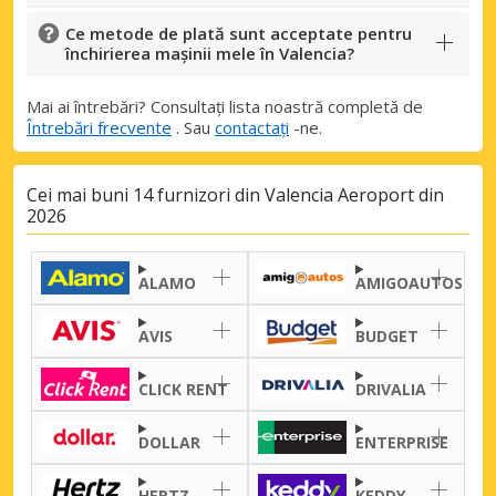
Ce metode de plată sunt acceptate pentru
închirierea mașinii mele în Valencia?
Mai ai întrebări? Consultați lista noastră completă de
Întrebări frecvente
. Sau
contactați
-ne.
Cei mai buni 14 furnizori din Valencia Aeroport din
2026
ALAMO
AMIGOAUTOS
AVIS
BUDGET
CLICK RENT
DRIVALIA
DOLLAR
ENTERPRISE
HERTZ
KEDDY