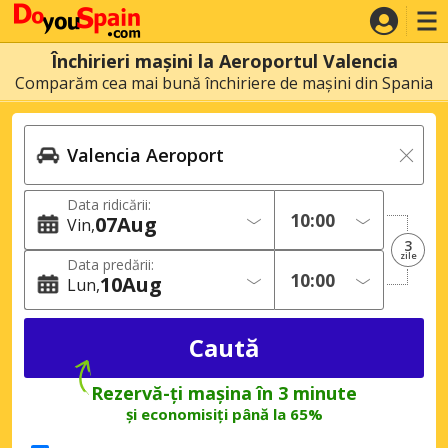
Închirieri mașini la Aeroportul Valencia
Comparăm cea mai bună închiriere de mașini din Spania
Data ridicării:
07
Aug
Vin
3
zile
Data predării:
10
Aug
Lun
Rezervă-ți mașina în 3 minute
și economisiți până la 65%