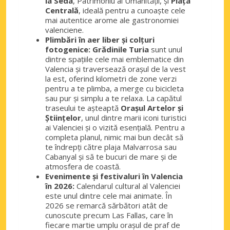
la Seda
, Patrimoniu al Umanității, și
Piața
Centrală
, ideală pentru a cunoaște cele
mai autentice arome ale gastronomiei
valenciene.
Plimbări în aer liber și colțuri
fotogenice:
Grădinile Turia
sunt unul
dintre spațiile cele mai emblematice din
Valencia și traversează orașul de la vest
la est, oferind kilometri de zone verzi
pentru a te plimba, a merge cu bicicleta
sau pur și simplu a te relaxa. La capătul
traseului te așteaptă
Orașul Artelor și
Științelor
, unul dintre marii iconi turistici
ai Valenciei și o vizită esențială. Pentru a
completa planul, nimic mai bun decât să
te îndrepți către plaja Malvarrosa sau
Cabanyal și să te bucuri de mare și de
atmosfera de coastă.
Evenimente și festivaluri în Valencia
în 2026:
Calendarul cultural al Valenciei
este unul dintre cele mai animate. În
2026 se remarcă sărbători atât de
cunoscute precum Las Fallas, care în
fiecare martie umplu orașul de praf de