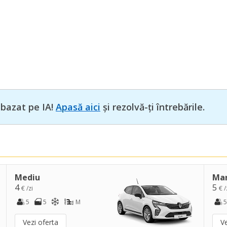
 bazat pe IA!
Apasă aici
și rezolvă-ți întrebările.
Mediu
Ma
4
5
€ /zi
€ /
5
5
M
5
Vezi oferta
Ve