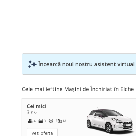
Încearcă noul nostru asistent virtual
Cele mai ieftine Mașini de Închiriat în Elche
Cei mici
3
€ /zi
4
3
M
Vezi oferta