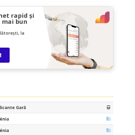
net rapid și
l mai bun
ătorești, la
M
licante Gară
énia
énia