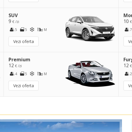
SUV
Mo
9
10
€ /zi
€
5
5
M
7
Vezi oferta
Ve
Premium
Fur
12
12
€ /zi
€
4
5
M
2
Vezi oferta
Ve