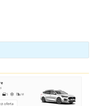
re
zi
5
M
zi oferta