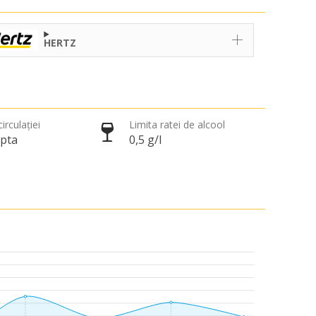
HERTZ
irculației
Limita ratei de alcool
apta
0,5 g/l