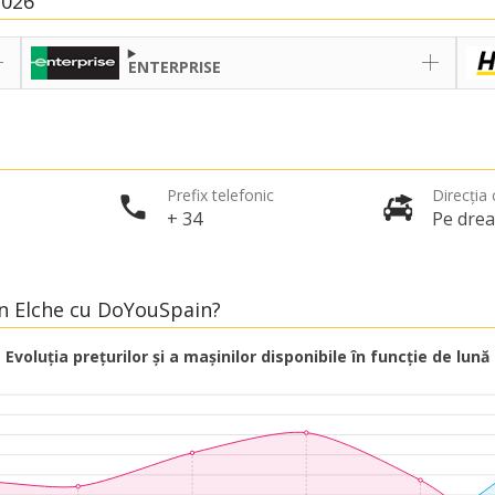
2026
ENTERPRISE
Prefix telefonic
Direcția c
+ 34
Pe dre
 în Elche cu DoYouSpain?
Evoluția prețurilor și a mașinilor disponibile în funcție de lună