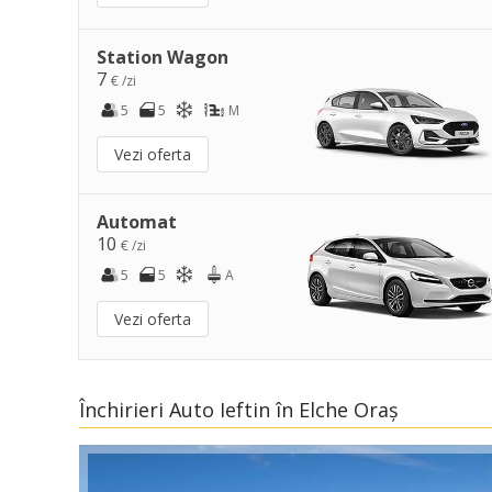
Station Wagon
7
€ /zi
5
5
M
Vezi oferta
Automat
10
€ /zi
5
5
A
Vezi oferta
Închirieri Auto Ieftin în Elche Oraș