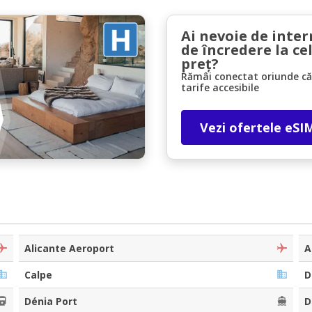
Ai nevoie de inter
de încredere la ce
preț?
Rămâi conectat oriunde căl
tarife accesibile
Economii de top
Vezi ofertele eSI
Accesați ofertele exclusive ale furnizorilor
noștri
Autentificare cu eLink
Alicante Aeroport
A
Calpe
D
Dénia Port
D