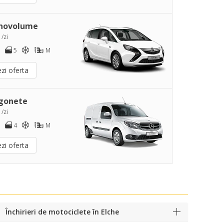
novolume
 /zi
5
M
zi oferta
gonete
 /zi
4
M
zi oferta
Închirieri de motociclete în Elche