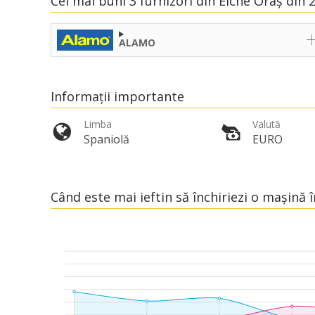
Cei mai buni 3 furnizori din Elche Oraș din 
ALAMO
Informații importante
Limba
Valută
Spaniolă
EURO
Când este mai ieftin să închiriezi o mașină