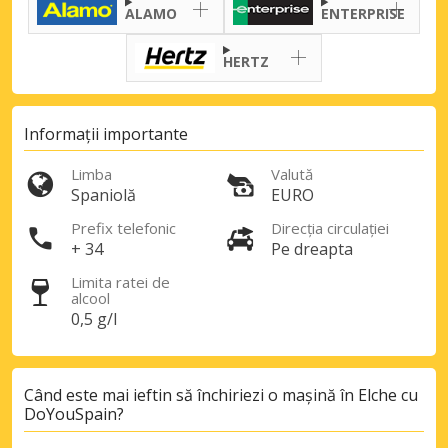
ALAMO
ENTERPRISE
HERTZ
Informații importante
Limba
Valută
Spaniolă
EURO
Economii de top
Prefix telefonic
Direcția circulației
Accesați ofertele exclusive ale
+ 34
Pe dreapta
furnizorilor noștri
Limita ratei de
alcool
0,5 g/l
Autentificare cu eLink
Când este mai ieftin să închiriezi o mașină în Elche cu
DoYouSpain?