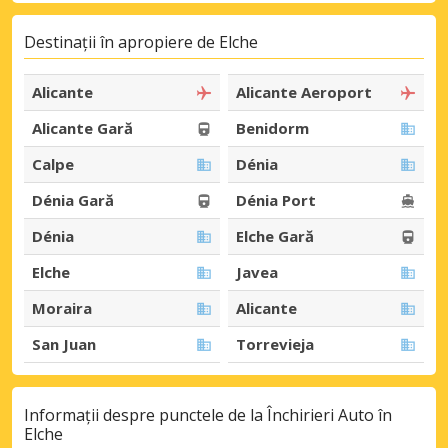
Destinații în apropiere de Elche
Alicante
Alicante Aeroport
Alicante Gară
Benidorm
Calpe
Dénia
Dénia Gară
Dénia Port
Dénia
Elche Gară
Elche
Javea
Moraira
Alicante
San Juan
Torrevieja
Informații despre punctele de la Închirieri Auto în
Elche