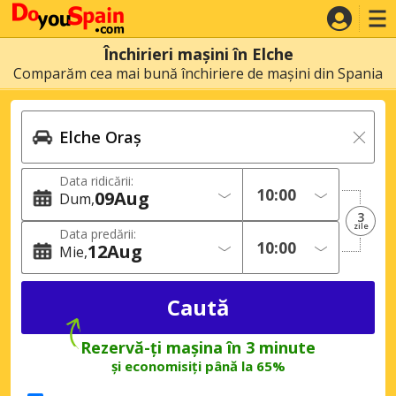
Închirieri mașini în Elche
Comparăm cea mai bună închiriere de mașini din Spania
Data ridicării:
09
Aug
Dum
3
zile
Data predării:
12
Aug
Mie
Rezervă-ți mașina în 3 minute
și economisiți până la 65%