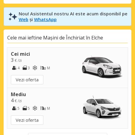
Nou! Asistentul nostru AI este acum disponibil pe
Web
și
WhatsApp
Cele mai ieftine Mașini de Închiriat în Elche
Cei mici
3
€ /zi
4
3
M
Vezi oferta
Mediu
4
€ /zi
5
5
M
Vezi oferta