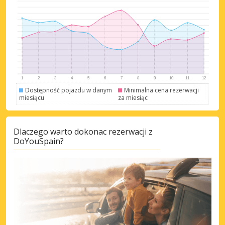
Dostępność pojazdu w danym
Minimalna cena rezerwacji
Najlepsze oszczędności
miesiącu
za miesiąc
Uzyskaj dostęp do ekskluzywnych ofert
partnerów
Dlaczego warto dokonac rezerwacji z
DoYouSpain?
Zaloguj się przez eLink