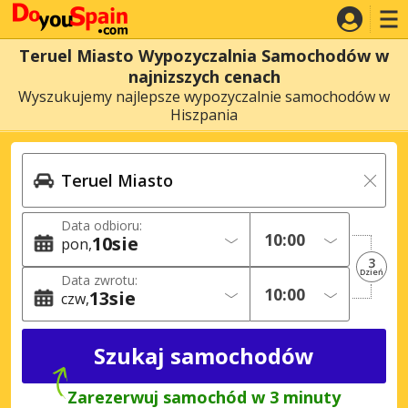
Teruel Miasto Wypozyczalnia Samochodów w
najnizszych cenach
Wyszukujemy najlepsze wypozyczalnie samochodów w
Hiszpania
Data odbioru:
10
sie
pon
3
Dzień
Data zwrotu:
13
sie
czw
Zarezerwuj samochód w 3 minuty