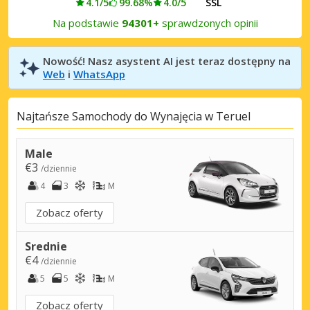
4.1/5
99.68%
4.0/5
SSL
Na podstawie
94301+
sprawdzonych opinii
Nowość! Nasz asystent AI jest teraz dostępny na
Web
i
WhatsApp
Najtańsze Samochody do Wynajęcia w Teruel
Male
€3
/dziennie
4
3
M
Zobacz oferty
Srednie
€4
/dziennie
5
5
M
Zobacz oferty