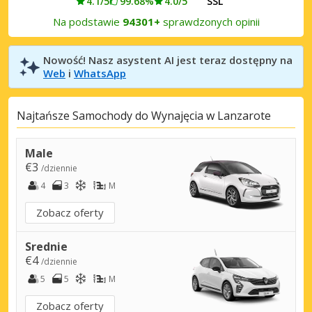
4.1/5
99.68%
4.0/5
SSL
Na podstawie
94301+
sprawdzonych opinii
Nowość! Nasz asystent AI jest teraz dostępny na
Web
i
WhatsApp
Najtańsze Samochody do Wynajęcia w Lanzarote
Male
€3
/dziennie
4
3
M
Zobacz oferty
Srednie
€4
/dziennie
5
5
M
Zobacz oferty