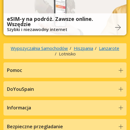
eSIM-y na podróż. Zawsze online.
Wszędzie
Szybki i niezawodny internet
Wypozyczalnia Samochodów
Hiszpania
Lanzarote
Lotnisko
Pomoc
DoYouSpain
Informacja
Bezpieczne przegladanie