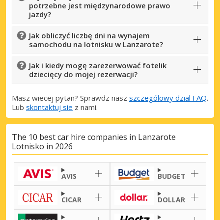
potrzebne jest międzynarodowe prawo
jazdy?
Jak obliczyć liczbę dni na wynajem
samochodu na lotnisku w Lanzarote?
Jak i kiedy mogę zarezerwować fotelik
dziecięcy do mojej rezerwacji?
Masz wiecej pytan? Sprawdz nasz
szczególowy dzial FAQ
.
Lub
skontaktuj sie
z nami.
The 10 best car hire companies in Lanzarote
Lotnisko in 2026
Najlepsze oszczędności
Uzyskaj dostęp do ekskluzywnych ofert
partnerów
AVIS
BUDGET
CICAR
DOLLAR
Zaloguj się przez eLink