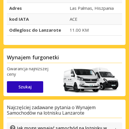
Adres
Las Palmas, Hiszpania
kod IATA
ACE
Odleglosc do Lanzarote
11.00 KM
Wynajem furgonetki
Gwarancja najnizszej
ceny
Szukaj
Najczęściej zadawane pytania o Wynajem
Samochodów na lotnisku Lanzarote
Jak mogę wynająć samochód na lotnisku w