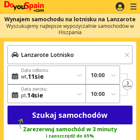
Wynajem samochodu na lotnisku na Lanzarote
Wyszukujemy najlepsze wypozyczalnie samochodów w
Hiszpania
Data odbioru:
11
sie
wt
3
Dzień
Data zwrotu:
14
sie
pt
Zarezerwuj samochód w 3 minuty
i zaoszczędź do 65%