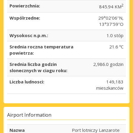
Powierzchnia:
2
845.94 KM
Wspólrzedne:
29°02'06''N,
13°37'59''O
Wysokosc n.p.m.:
1.0 stóp
Srednia roczna temperatura
21.6 ºC
powietrza:
Srednia liczba godzin
2,986.0 godzin
slonecznych w ciagu roku:
Liczba ludnosci:
149,183
mieszkanców
Airport Information
Nazwa
Port lotniczy Lanzarote