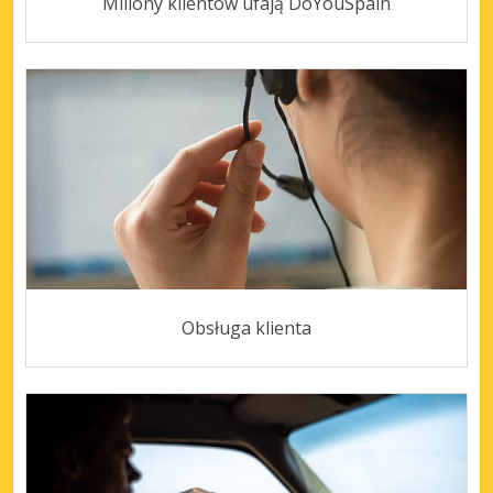
Miliony klientów ufają DoYouSpain
Obsługa klienta