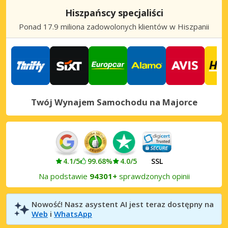
Hiszpańscy specjaliści
Majorka, Capdepera
Ponad 17.9 miliona zadowolonych klientów w Hiszpanii
Majorka, Capdepera, Hiszpania
Majorka, Illetes
Majorka, Illetes, Hiszpania
Majorka, Magaluf
Majorka, Magaluf, Hiszpania
Twój Wynajem Samochodu na Majorce
Majorka, Marratxí
Majorka, Marratxí, Hiszpania
Majorka, Paguera
Majorka, Paguera, Hiszpania
4.1/5
99.68%
4.0/5
SSL
Na podstawie
94301+
sprawdzonych opinii
Majorka, Palma Nova
Majorka, Palma Nova, Hiszpania
Nowość! Nasz asystent AI jest teraz dostępny na
Majorka, Playa de Alcudia
Web
i
WhatsApp
Majorka, Playa de Alcudia, Hiszpania