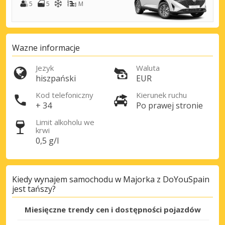
5
5
M
Wazne informacje
Jezyk
Waluta
hiszpański
EUR
Kod telefoniczny
Kierunek ruchu
+ 34
Po prawej stronie
Limit alkoholu we
krwi
0,5 g/l
Kiedy wynajem samochodu w Majorka z DoYouSpain
jest tańszy?
Miesięczne trendy cen i dostępności pojazdów