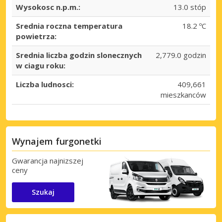
Wysokosc n.p.m.:
13.0 stóp
Srednia roczna temperatura
18.2 ºC
powietrza:
Srednia liczba godzin slonecznych
2,779.0 godzin
w ciagu roku:
Liczba ludnosci:
409,661
mieszkanców
Wynajem furgonetki
Gwarancja najnizszej
ceny
Najlepsze oszczędności
Uzyskaj dostęp do ekskluzywnych ofert
Szukaj
partnerów