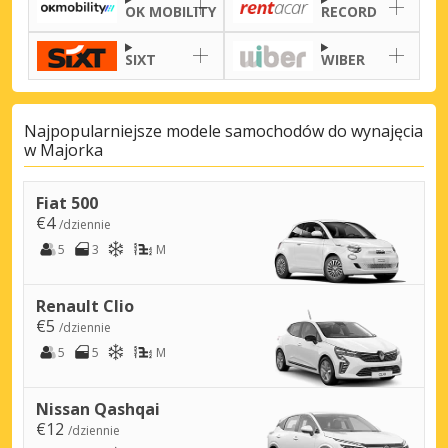
OK MOBILITY
RECORD
SIXT
WIBER
Najpopularniejsze modele samochodów do wynajęcia
w Majorka
Fiat 500
€4
/dziennie
5
3
M
Renault Clio
€5
/dziennie
5
5
M
Nissan Qashqai
€12
/dziennie