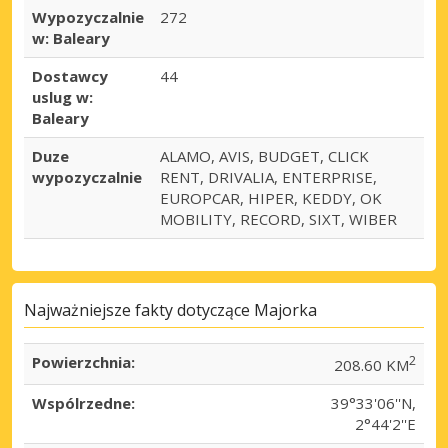
Wypozyczalnie
272
w: Baleary
Dostawcy
44
uslug w:
Baleary
Duze
ALAMO, AVIS, BUDGET, CLICK
wypozyczalnie
RENT, DRIVALIA, ENTERPRISE,
EUROPCAR, HIPER, KEDDY, OK
MOBILITY, RECORD, SIXT, WIBER
Najważniejsze fakty dotyczące Majorka
Powierzchnia:
2
208.60 KM
Wspólrzedne:
39°33'06''N,
2°44'2''E