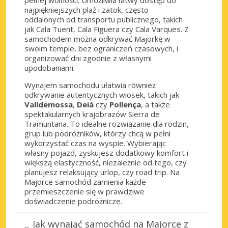
pełnej wolności. Umożliwia łatwy dostęp do
najpiękniejszych plaż i zatok, często
oddalonych od transportu publicznego, takich
jak Cala Tuent, Cala Figuera czy Cala Varques. Z
samochodem można odkrywać Majorkę w
swoim tempie, bez ograniczeń czasowych, i
organizować dni zgodnie z własnymi
upodobaniami.
Wynajem samochodu ułatwia również
odkrywanie autentycznych wiosek, takich jak
Valldemossa
,
Deià
czy
Pollença
, a także
spektakularnych krajobrazów Sierra de
Tramuntana. To idealne rozwiązanie dla rodzin,
grup lub podróżników, którzy chcą w pełni
wykorzystać czas na wyspie. Wybierając
własny pojazd, zyskujesz dodatkowy komfort i
większą elastyczność, niezależnie od tego, czy
planujesz relaksujący urlop, czy road trip. Na
Majorce samochód zamienia każde
przemieszczenie się w prawdziwe
doświadczenie podróżnicze.
Jak wynająć samochód na Majorce z