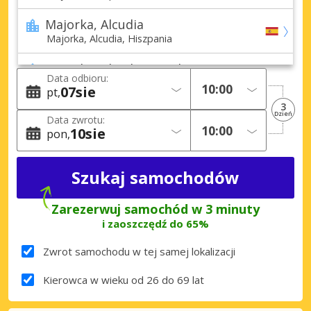
Majorka, Alcudia
Majorka, Alcudia, Hiszpania
Majorka, Alcudia, Teodor Canet
Data odbioru:
Majorka, Alcudia, Teodor Canet, Hiszpania
07
sie
pt
3
Majorka, Cala D’or
Dzień
Data zwrotu:
Majorka, Cala D’or, Hiszpania
10
sie
pon
Majorka, Cala Mandia
Majorka, Cala Mandia, Hiszpania
Majorka, Cala Millor
Zarezerwuj samochód w 3 minuty
Majorka, Cala Millor, Hiszpania
i zaoszczędź do 65%
Majorka, Cala Ratjada
Zwrot samochodu w tej samej lokalizacji
Majorka, Cala Ratjada, Hiszpania
Kierowca w wieku od 26 do 69 lat
Majorka, Ca’n Picafort
Majorka, Ca’n Picafort, Hiszpania