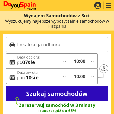
Wynajem Samochodów z Sixt
Wyszukujemy najlepsze wypozyczalnie samochodów w
Hiszpania
Data odbioru:
07
sie
pt
3
Dzień
Data zwrotu:
10
sie
pon
Zarezerwuj samochód w 3 minuty
i zaoszczędź do 65%