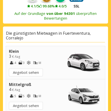
4.1/5
99.68%
4.0/5
SSL
Auf der Grundlage
von über 94301
überprüften
Bewertungen
Die günstigsten Mietwagen in Fuerteventura,
Corralejo
Klein
3
€ /tag
4
3
M
Angebot sehen
Mittelgroß
4
€ /tag
5
5
M
Angebot sehen