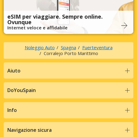
eSIM per viaggiare. Sempre online.
Ovunque
Internet veloce e affidabile
Noleggio Auto
Spagna
Fuerteventura
Corralejo Porto Marittimo
Aiuto
DoYouSpain
Info
Navigazione sicura