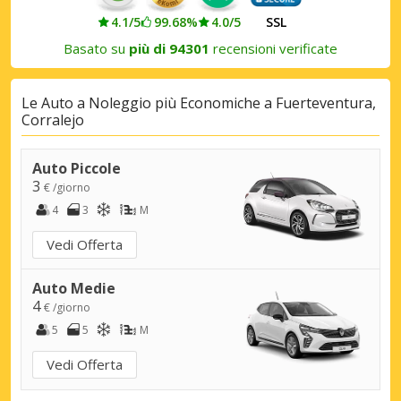
4.1/5
99.68%
4.0/5
SSL
Basato su
più di 94301
recensioni verificate
Le Auto a Noleggio più Economiche a Fuerteventura,
Corralejo
Auto Piccole
3
€ /giorno
4
3
M
Vedi Offerta
Auto Medie
4
€ /giorno
5
5
M
Vedi Offerta