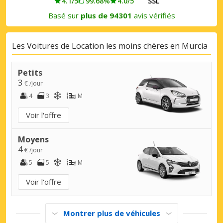
4.1/5
99.68%
4.0/5
SSL
Basé sur
plus de 94301
avis vérifiés
Les Voitures de Location les moins chères en Murcia
Petits
3
€ /jour
4
3
M
Voir l'offre
Moyens
4
€ /jour
5
5
M
Voir l'offre
Montrer plus de véhicules