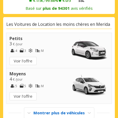
4.1/5
99.68%
4.0/5
SSL
Basé sur
plus de 94301
avis vérifiés
Les Voitures de Location les moins chères en Merida
Petits
3
€ /jour
4
3
M
Voir l'offre
Moyens
4
€ /jour
5
5
M
Voir l'offre
Montrer plus de véhicules