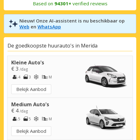
Based on
94301+
verified reviews
Nieuw! Onze AI-assistent is nu beschikbaar op
Web
en
WhatsApp
De goedkoopste huurauto's in Merida
Kleine Auto's
€ 3
/dag
4
3
M
Bekijk Aanbod
Medium Auto's
€ 4
/dag
5
5
M
Bekijk Aanbod