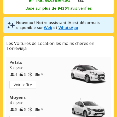
4.1/5
99.68%
4.0/5
SSL
Basé sur
plus de 94301
avis vérifiés
Nouveau ! Notre assistant IA est désormais
disponible sur
Web
et
WhatsApp
Les Voitures de Location les moins chères en
Torrevieja
Petits
3
€ /jour
4
3
M
Voir l'offre
Moyens
4
€ /jour
5
5
M