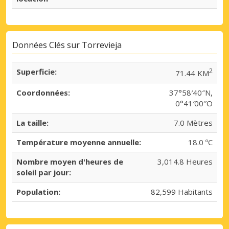
Données Clés sur Torrevieja
Superficie:
2
71.44 KM
Coordonnées:
37°58′40″N,
0°41′00″O
La taille:
7.0 Mètres
Température moyenne annuelle:
18.0 ºC
Nombre moyen d'heures de
3,014.8 Heures
soleil par jour:
Population:
82,599 Habitants