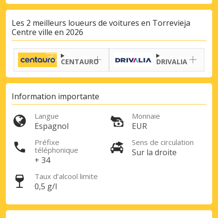
Les 2 meilleurs loueurs de voitures en Torrevieja
Centre ville en 2026
Promotions spéciales
Accédez à toutes vos réservations en un
seul endroit
CENTAURO
DRIVALIA
Information importante
Se connecter avec eLink
Langue
Monnaie
Espagnol
EUR
Préfixe
Sens de circulation
téléphonique
Sur la droite
+ 34
Taux d’alcool limite
0,5 g/l