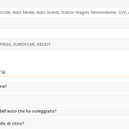
iccole, Auto Medie, Auto Grandi, Station Wagon, Monovolume, SUV,
PRISE, EUROPCAR, KEDDY
Sconti speciali
Accedi alle offerte esclusive dei nostri fornitori
ria
Accedi con eLink
one?
dell'auto che ho noleggiato?
lo di ritiro?