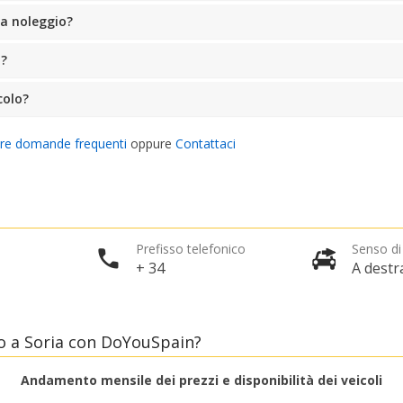
 a noleggio?
o?
colo?
tre domande frequenti
oppure
Contattaci
Prefisso telefonico
Senso di
+ 34
A destr
o a Soria con DoYouSpain?
Andamento mensile dei prezzi e disponibilità dei veicoli