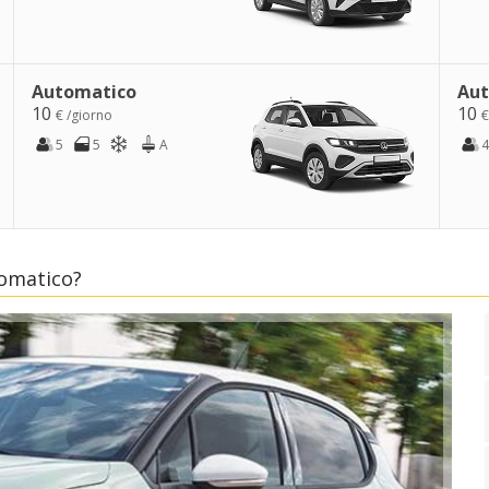
Automatico
Aut
10
10
€ /giorno
€
5
5
A
4
omatico?