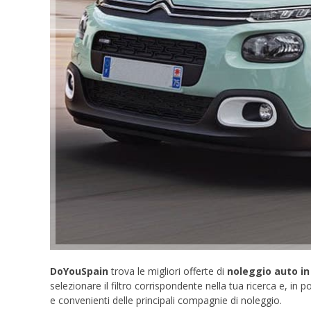
DoYouSpain
trova le migliori offerte di
noleggio auto i
selezionare il filtro corrispondente nella tua ricerca e, i
e convenienti delle principali compagnie di noleggio.