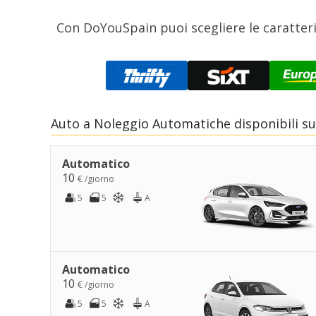
Con DoYouSpain puoi scegliere le caratteris
Auto a Noleggio Automatiche disponibili s
Automatico
10
€ /giorno
5
5
A
Automatico
10
€ /giorno
5
5
A