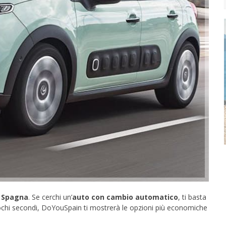
n Spagna
. Se cerchi un’
auto con cambio automatico
, ti basta
n pochi secondi, DoYouSpain ti mostrerà le opzioni più economiche