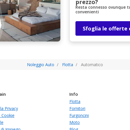
prezzo?
Resta connesso ovunque tu 
convenienti
Sfoglia le offerte
Noleggio Auto
Flotta
Automatico
ain
Info
Flotta
lla Privacy
Fornitori
i Cookie
Furgoncini
le
Moto
 di Impiego
Blog