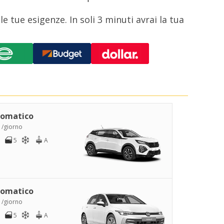
 tue esigenze. In soli 3 minuti avrai la tua
omatico
 /giorno
5
A
omatico
 /giorno
5
A