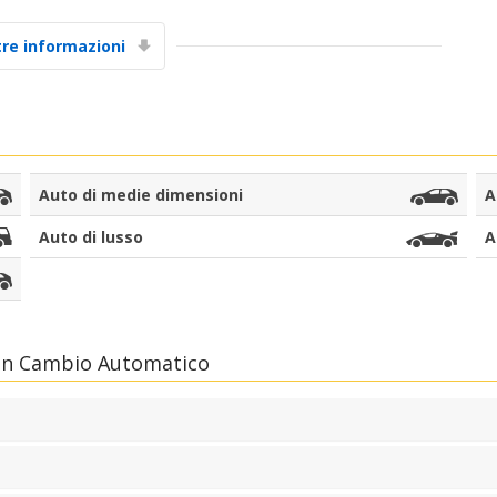
Sconti speciali
tre informazioni
Accedi alle offerte esclusive dei nostri fornitori
Accedi con eLink
Auto di medie dimensioni
A
Auto di lusso
A
con Cambio Automatico