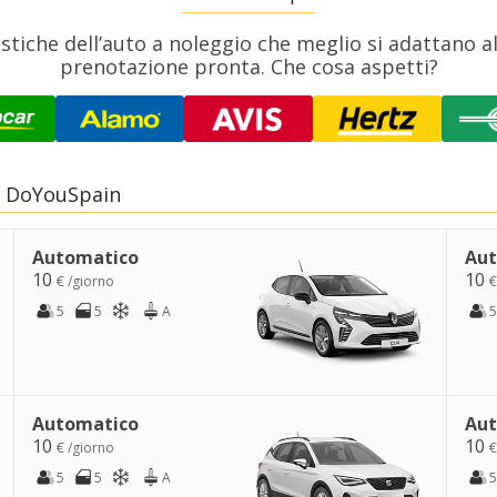
tiche dell’auto a noleggio che meglio si adattano alle
prenotazione pronta. Che cosa aspetti?
u DoYouSpain
Automatico
Aut
10
10
€ /giorno
€
5
5
A
5
Automatico
Aut
10
10
€ /giorno
€
5
5
A
5