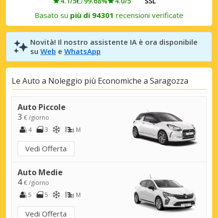
4.1/5
99.68%
4.0/5
SSL
Basato su
più di 94301
recensioni verificate
Novità! Il nostro assistente IA è ora disponibile
su
Web
e
WhatsApp
Le Auto a Noleggio più Economiche a Saragozza
Auto Piccole
3
€ /giorno
4
3
M
Vedi Offerta
Auto Medie
4
€ /giorno
5
5
M
Vedi Offerta