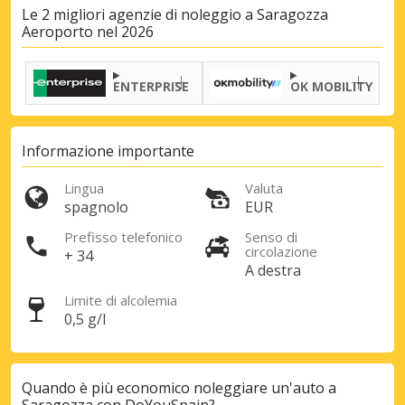
Le 2 migliori agenzie di noleggio a Saragozza
Sconti speciali
Aeroporto nel 2026
Accedi alle offerte esclusive dei nostri
fornitori
ENTERPRISE
OK MOBILITY
Informazione importante
Accedi con eLink
Lingua
Valuta
spagnolo
EUR
Prefisso telefonico
Senso di
circolazione
+ 34
A destra
Limite di alcolemia
0,5 g/l
Quando è più economico noleggiare un'auto a
Saragozza con DoYouSpain?