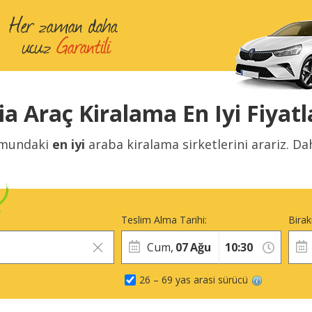
ia Araç Kiralama En Iyi Fiyatl
mundaki
en iyi
araba kiralama sirketlerini arariz. D
Teslim Alma Tarihi:
Birak
Cum,
07
Ağu
26 – 69 yas arasi sürücü