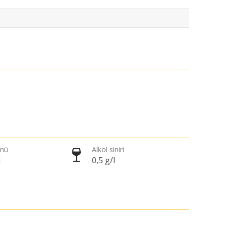
önü
Alkol siniri
i
0,5 g/l