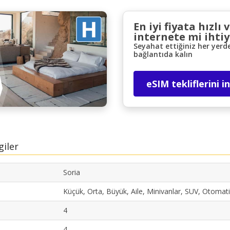
En iyi fiyata hızlı 
internete mi ihtiy
Seyahat ettiğiniz her yerd
bağlantıda kalın
eSIM tekliflerini i
Büyük tasarruflar
Özel iş ortağı tekliflerine erişim sağlayın
giler
eLink ile giriş yap
Soria
Küçük, Orta, Büyük, Aile, Minivanlar, SUV, Otomati
4
4