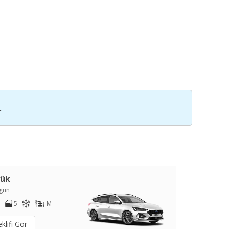
.
yük
gün
5
M
klifi Gör