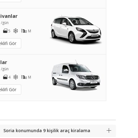
ivanlar
0
/gün
5
M
klifi Gör
lar
2
/gün
4
M
klifi Gör
Soria konumunda 9 kişilik araç kiralama