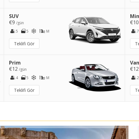
SUV
Min
€9
€1
/gün
5
5
M
7
Teklifi Gör
Te
Prim
Van
€12
€1
/gün
4
5
M
2
Teklifi Gör
Te