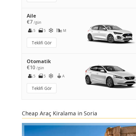
Aile
€7
/gün
5
5
M
Teklifi Gör
Otomatik
€10
/gün
5
5
A
Teklifi Gör
Cheap Araç Kiralama in Soria