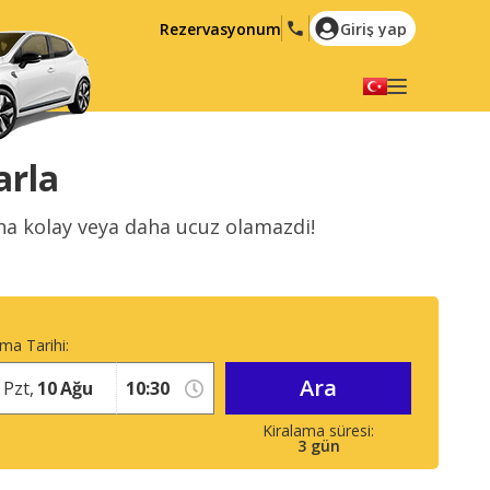
Rezervasyonum
Giriş yap
Dilinizi seçiniz
English
Español
arla
Deutsch
Français
aha kolay veya daha ucuz olamazdi!
Italiano
Nederlands
Português
English (US)
Polski
Türkçe
ma Tarihi:
Română
Ελληνικά
Ara
Русский
Hrvatski
Pzt,
10
Ağu
العربية
3
gün