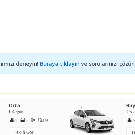
nımızı deneyin!
Buraya tıklayın
ve sorularınızı çözün
Orta
Bü
€4
€5
/gün
/
5
5
M
5
Teklifi Gör
Te