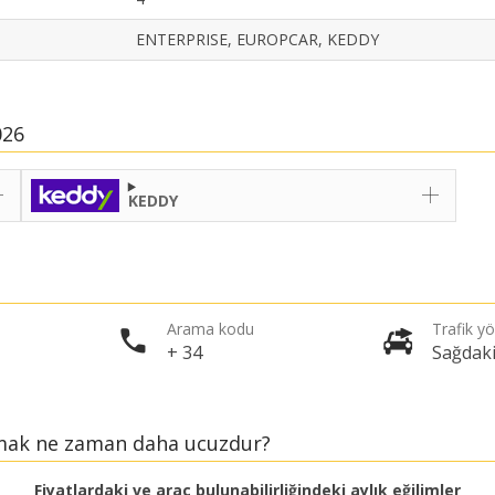
ENTERPRISE, EUROPCAR, KEDDY
026
KEDDY
Arama kodu
Trafik y
+ 34
Sağdak
amak ne zaman daha ucuzdur?
Fiyatlardaki ve araç bulunabilirliğindeki aylık eğilimler