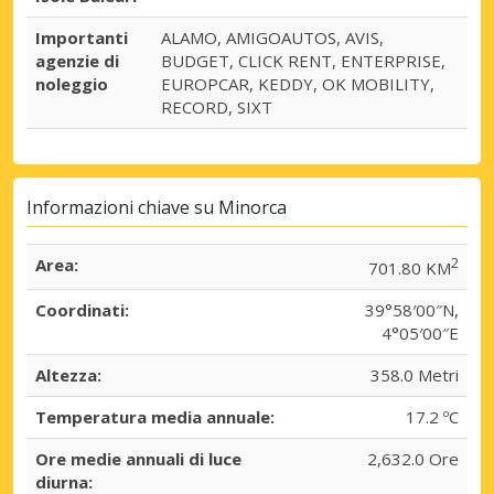
Importanti
ALAMO, AMIGOAUTOS, AVIS,
agenzie di
BUDGET, CLICK RENT, ENTERPRISE,
noleggio
EUROPCAR, KEDDY, OK MOBILITY,
RECORD, SIXT
Informazioni chiave su Minorca
Area:
2
701.80 KM
Coordinati:
39°58′00″N,
4°05′00″E
Altezza:
358.0 Metri
Temperatura media annuale:
17.2 ºC
Ore medie annuali di luce
2,632.0 Ore
diurna: