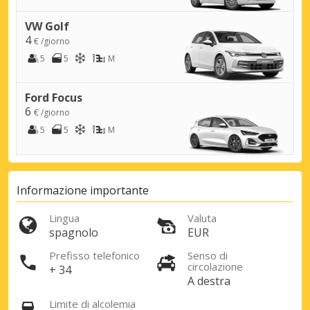
VW Golf
4
€ /giorno
5
5
M
Ford Focus
6
€ /giorno
5
5
M
Informazione importante
Lingua
Valuta
spagnolo
EUR
Prefisso telefonico
Senso di
circolazione
+ 34
A destra
Limite di alcolemia