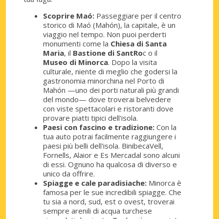
Scoprire Maó:
Passeggiare per il centro
storico di Maó (Mahón), la capitale, è un
viaggio nel tempo. Non puoi perderti
monumenti come la
Chiesa di Santa
Maria
, il
Bastione di SantRo
c o il
Museo di Minorca
. Dopo la visita
culturale, niente di meglio che godersi la
gastronomia minorchina nel Porto di
Mahón —uno dei porti naturali più grandi
del mondo— dove troverai belvedere
con viste spettacolari e ristoranti dove
provare piatti tipici dell'isola.
Paesi con fascino e tradizione:
Con la
tua auto potrai facilmente raggiungere i
paesi più belli dell'isola. BinibecaVell,
Fornells, Alaior e Es Mercadal sono alcuni
di essi. Ognuno ha qualcosa di diverso e
unico da offrire.
Spiagge e cale paradisiache:
Minorca è
famosa per le sue incredibili spiagge. Che
tu sia a nord, sud, est o ovest, troverai
sempre arenili di acqua turchese