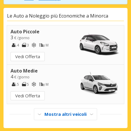
Minorca, Son Bou
Minorca, Son Bou, Spagna
Le Auto a Noleggio più Economiche a Minorca
Minorca, Son Parc
Auto Piccole
Minorca, Son Parc, Spagna
3
€ /giorno
4
3
M
Minorca, Son Xoriguer
Minorca, Son Xoriguer, Spagna
Vedi Offerta
Auto Medie
4
€ /giorno
5
5
M
Vedi Offerta
Mostra altri veicoli