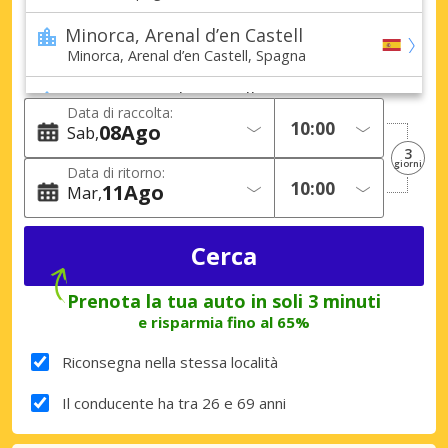
Minorca, Arenal d’en Castell
Minorca, Arenal d’en Castell, Spagna
Minorca, Binibeca Vell
Data di raccolta:
Minorca, Binibeca Vell, Spagna
08
Ago
Sab
3
Minorca, Biniforcat
giorni
Data di ritorno:
Minorca, Biniforcat, Spagna
11
Ago
Mar
Minorca, Cala Blanca
Minorca, Cala Blanca, Spagna
Minorca, Cala Canutells
Prenota la tua auto in soli 3 minuti
Minorca, Cala Canutells, Spagna
e risparmia fino al 65%
Minorca, Cala Galdana
Riconsegna nella stessa località
Minorca, Cala Galdana, Spagna
Il conducente ha tra 26 e 69 anni
Minorca, Cala’n Bosch
Minorca, Cala’n Bosch, Spagna