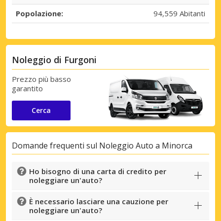
Popolazione:
94,559 Abitanti
Noleggio di Furgoni
Prezzo più basso
garantito
Sconti speciali
Accedi alle offerte esclusive dei nostri
Cerca
fornitori
Domande frequenti sul Noleggio Auto a Minorca
Accedi con eLink
Ho bisogno di una carta di credito per
noleggiare un'auto?
È necessario lasciare una cauzione per
noleggiare un'auto?