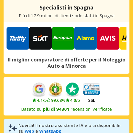
Specialisti in Spagna
Minorca, Cala’n Forcat
Più di 17.9 milioni di clienti soddisfatti in Spagna
Minorca, Cala’n Forcat, Spagna
Minorca, Ciutadella
Minorca, Ciutadella, Spagna
Minorca, Mahon
Minorca, Mahon, Spagna
Il miglior comparatore di offerte per il Noleggio
Auto a Minorca
Minorca, Playas Fornells
Minorca, Playas Fornells, Spagna
Minorca, Punta Prima
Minorca, Punta Prima, Spagna
4.1/5
99.68%
4.0/5
SSL
Minorca, San Jaime
Basato su
più di 94301
recensioni verificate
Minorca, San Jaime, Spagna
Minorca, Santo Tomas
Novità! Il nostro assistente IA è ora disponibile
Minorca, Santo Tomas, Spagna
su
Web
e
WhatsApp