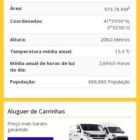
Área:
2
973.78 KM
Coordenadas:
41°39′00″N,
0°53′00″O
Altura:
208.0 Metros
Temperatura média anual:
15.5 ºC
Média anual de horas de luz
2,694.0 Horas
do dia:
População:
666,880 População
Aluguer de Carrinhas
Preço mais barato
garantido