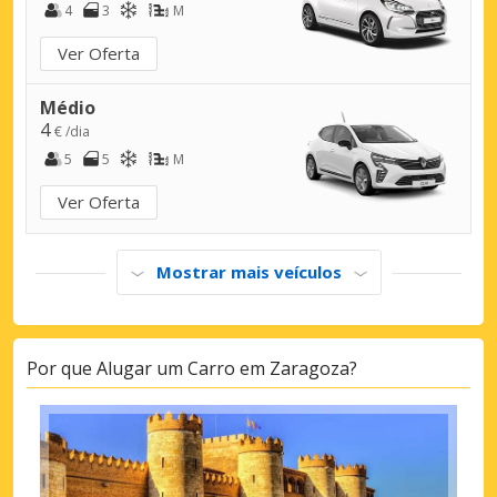
4
3
M
Ver Oferta
Médio
4
€ /dia
5
5
M
Ver Oferta
Mostrar mais veículos
Por que Alugar um Carro em Zaragoza?