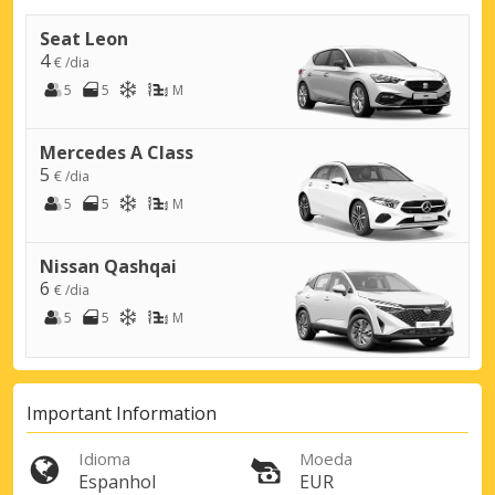
Seat Leon
4
€ /dia
5
5
M
Mercedes A Class
5
€ /dia
Descontos especiais
5
5
M
Aceda a ofertas exclusivas dos nossos
fornecedores
Nissan Qashqai
6
€ /dia
5
5
M
Iniciar sessão com eLink
Important Information
Idioma
Moeda
Espanhol
EUR