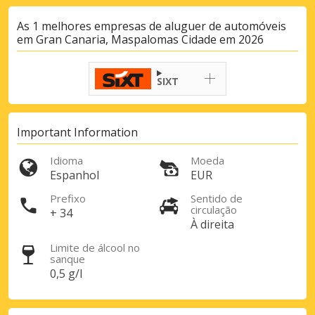
As 1 melhores empresas de aluguer de automóveis
em Gran Canaria, Maspalomas Cidade em 2026
SIXT
Important Information
Idioma
Moeda
Espanhol
EUR
Prefixo
Sentido de
Descontos especiais
circulação
+ 34
À direita
Aceda a ofertas exclusivas dos nossos
fornecedores
Limite de álcool no
sanque
0,5 g/l
Iniciar sessão com eLink