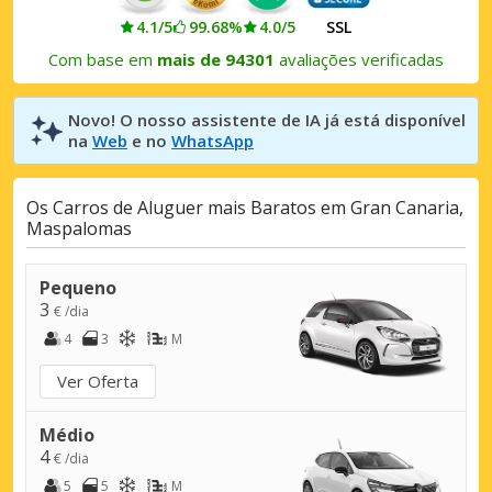
4.1/5
99.68%
4.0/5
SSL
Com base em
mais de 94301
avaliações verificadas
Novo! O nosso assistente de IA já está disponível
na
Web
e no
WhatsApp
Os Carros de Aluguer mais Baratos em Gran Canaria,
Maspalomas
Pequeno
3
€ /dia
4
3
M
Ver Oferta
Médio
4
€ /dia
5
5
M