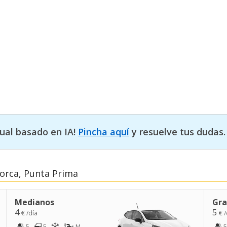
tual basado en IA!
Pincha aquí
y resuelve tus dudas.
orca, Punta Prima
Medianos
Gra
4
5
€ /día
€ /
5
5
M
5