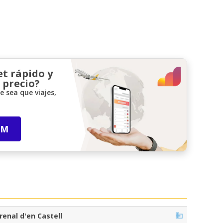
et rápido y
 precio?
 sea que viajes,
IM
renal d'en Castell