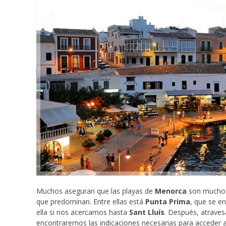
Muchos aseguran que las playas de
Menorca
son mucho m
que predominan. Entre ellas está
Punta Prima
, que se en
ella si nos acercamos hasta
Sant Lluís
. Después, atraves
encontraremos las indicaciones necesarias para acceder a 