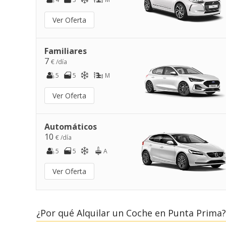
Ver Oferta
Familiares
7
€ /día
5
5
M
Ver Oferta
Automáticos
10
€ /día
5
5
A
Ver Oferta
¿Por qué Alquilar un Coche en Punta Prima?