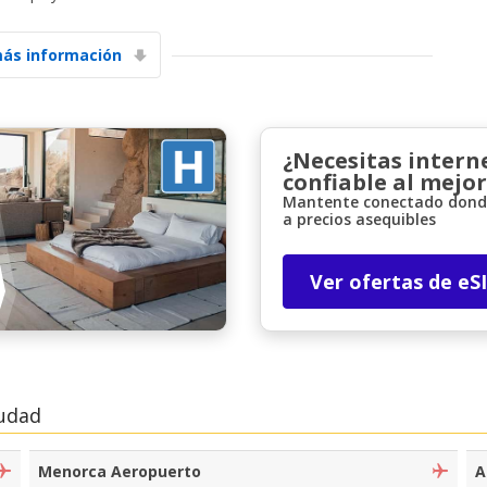
ás información
¿Necesitas intern
confiable al mejor
Descuentos especiales
Mantente conectado donde
Accede a ofertas exclusivas de nuestros
a precios asequibles
proveedores.
Ver ofertas de eS
Iniciar sesión con eLink
iudad
Menorca Aeropuerto
A