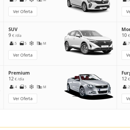
Ver Oferta
V
SUV
Mo
9
10
€ /día
€
5
5
M
7
Ver Oferta
V
Premium
Fur
12
12
€ /día
€
4
5
M
2
Ver Oferta
V