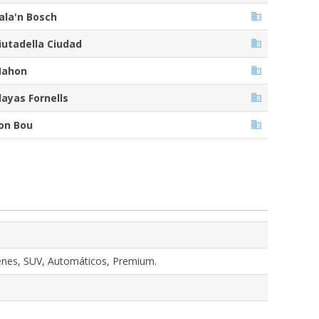
ala'n Bosch
iutadella Ciudad
ahon
layas Fornells
on Bou
nes, SUV, Automáticos, Premium.