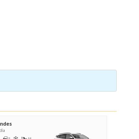
ndes
día
5
M