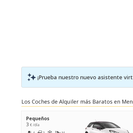
¡Prueba nuestro nuevo asistente vir
Los Coches de Alquiler más Baratos en Men
Pequeños
3
€ /día
4
3
M