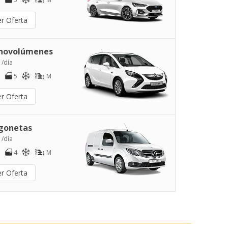
er Oferta
novolúmenes
 /día
5
M
er Oferta
gonetas
 /día
4
M
er Oferta