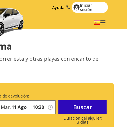
Iniciar
Ayuda
sesión
Elige tu idioma
English
Español
ima
Deutsch
Français
rrer esta y otras playas con encanto de
Italiano
Nederlands
.
Português
English (US)
Polski
Türkçe
Română
Ελληνικά
 de devolución:
Русский
Hrvatski
Buscar
Mar,
11
Ago
العربية
3
dias