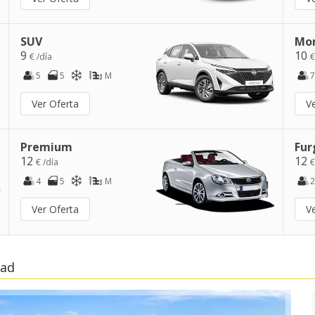
SUV
Mo
9
10
€ /día
€
5
5
M
7
Ver Oferta
V
Premium
Fur
12
12
€ /día
€
4
5
M
2
Ver Oferta
V
dad