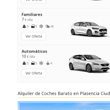
Familiares
7
€ /día
5
5
M
Ver Oferta
Automáticos
10
€ /día
5
5
A
Ver Oferta
Alquiler de Coches Barato en Plasencia Ciu