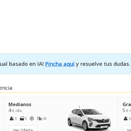
tual basado en IA!
Pincha aquí
y resuelve tus dudas.
encia
Medianos
Gra
4
5
€ /día
€ /
5
5
M
5
Ver Oferta
V