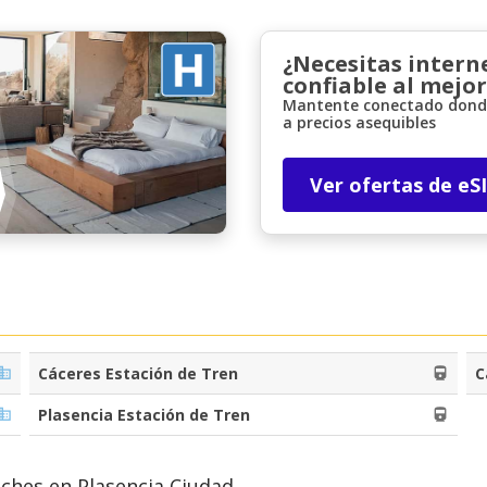
¿Necesitas intern
confiable al mejor
Mantente conectado donde
a precios asequibles
Ver ofertas de eS
Descuentos especiales
Accede a ofertas exclusivas de nuestros
proveedores.
Iniciar sesión con eLink
Cáceres Estación de Tren
C
Plasencia Estación de Tren
oches en Plasencia Ciudad