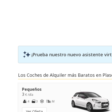
¡Prueba nuestro nuevo asistente vir
Los Coches de Alquiler más Baratos en Plas
Pequeños
3
€ /día
4
3
M
Ver Oferta