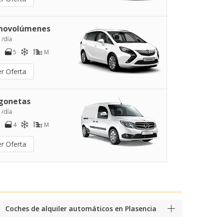
novolúmenes
 /día
5
M
er Oferta
gonetas
 /día
4
M
er Oferta
Coches de alquiler automáticos en Plasencia