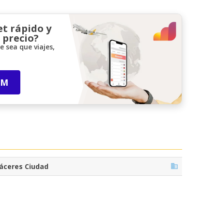
et rápido y
 precio?
 sea que viajes,
IM
áceres Ciudad