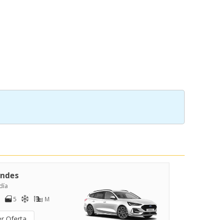
ndes
día
5
M
er Oferta