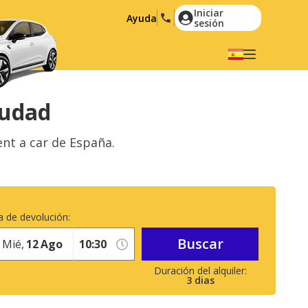
Iniciar
Ayuda
sesión
Elige tu idioma
English
Español
iudad
Deutsch
Français
nt a car de España.
Italiano
Nederlands
Português
English (US)
Polski
Türkçe
 de devolución:
Română
Ελληνικά
Buscar
Русский
Hrvatski
Mié,
12
Ago
العربية
3
dias