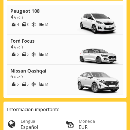
Peugeot 108
4
€ /día
4
3
M
Ford Focus
4
€ /día
5
5
M
Nissan Qashqai
6
€ /día
5
5
M
Información importante
Lengua
Moneda
Español
EUR