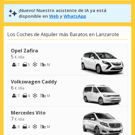
¡Nuevo! Nuestro asistente de IA ya está
disponible en
Web
y
WhatsApp
Los Coches de Alquiler más Baratos en Lanzarote
Opel Zafira
5
€ /día
7
5
M
Volkswagen Caddy
6
€ /día
7
4
M
Mercedes Vito
7
€ /día
9
4
M