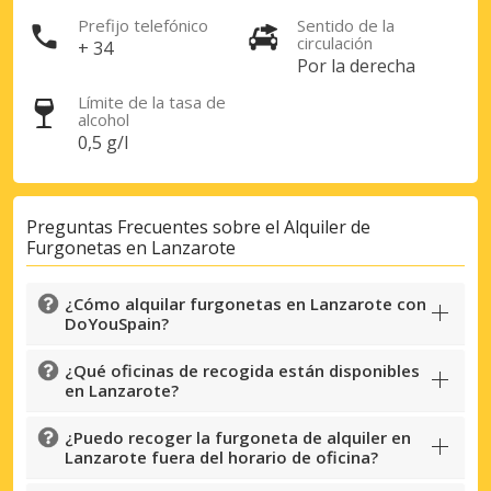
Prefijo telefónico
Sentido de la
circulación
+ 34
Por la derecha
Límite de la tasa de
alcohol
0,5 g/l
Preguntas Frecuentes sobre el Alquiler de
Furgonetas en Lanzarote
¿Cómo alquilar furgonetas en Lanzarote con
DoYouSpain?
¿Qué oficinas de recogida están disponibles
en Lanzarote?
¿Puedo recoger la furgoneta de alquiler en
Descuentos especiales
Lanzarote fuera del horario de oficina?
Accede a ofertas exclusivas de nuestros