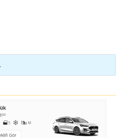
.
yük
gün
5
M
klifi Gör