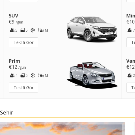
SUV
Min
€9
€1
/gün
5
5
M
7
Teklifi Gör
Te
Prim
Van
€12
€1
/gün
4
5
M
2
Teklifi Gör
Te
 Sehir