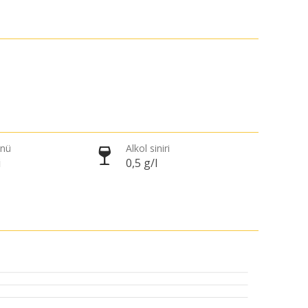
önü
Alkol siniri
i
0,5 g/l