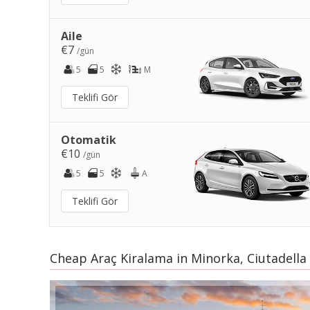
Aile
€7
/gün
5
5
M
Teklifi Gör
Otomatik
€10
/gün
5
5
A
Teklifi Gör
Cheap Araç Kiralama in Minorka, Ciutadella