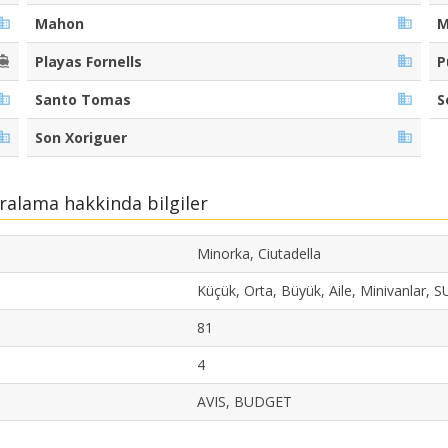
Mahon
M
Playas Fornells
P
Santo Tomas
S
Son Xoriguer
iralama hakkinda bilgiler
Minorka, Ciutadella
Küçük, Orta, Büyük, Aile, Minivanlar, S
81
4
AVIS, BUDGET