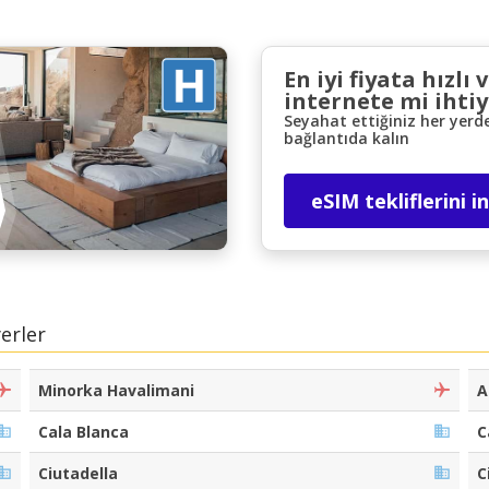
En iyi fiyata hızlı 
internete mi ihtiy
Seyahat ettiğiniz her yerd
bağlantıda kalın
eSIM tekliflerini i
Büyük tasarruflar
Özel iş ortağı tekliflerine erişim sağlayın
eLink ile giriş yap
erler
Minorka Havalimani
A
Cala Blanca
C
Ciutadella
C