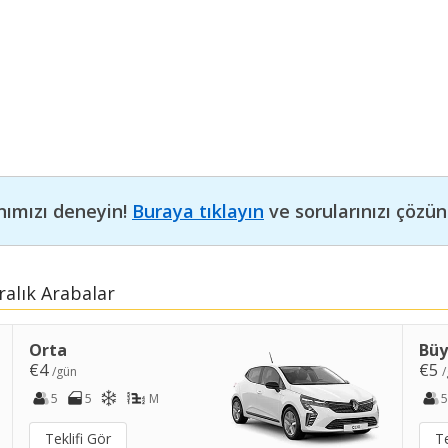
nımızı deneyin!
Buraya tıklayın
ve sorularınızı çözün
ralık Arabalar
Orta
Bü
€4
€5
/gün
/
5
5
M
5
Teklifi Gör
Te