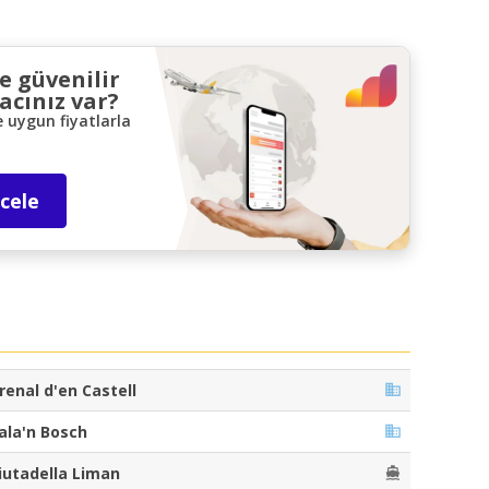
ve güvenilir
acınız var?
e uygun fiyatlarla
ncele
renal d'en Castell
ala'n Bosch
iutadella Liman