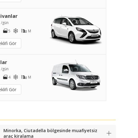
ivanlar
0
/gün
5
M
klifi Gör
lar
2
/gün
4
M
klifi Gör
Minorka, Ciutadella bölgesinde muafiyetsiz
araç kiralama