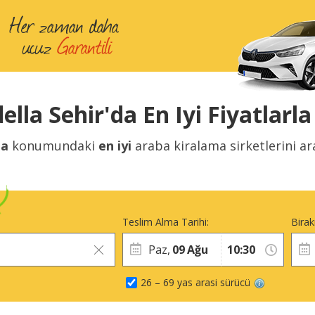
ella Sehir'da En Iyi Fiyatlarl
la
konumundaki
en iyi
araba kiralama sirketlerini ar
Teslim Alma Tarihi:
Birak
Paz,
09
Ağu
26 – 69 yas arasi sürücü