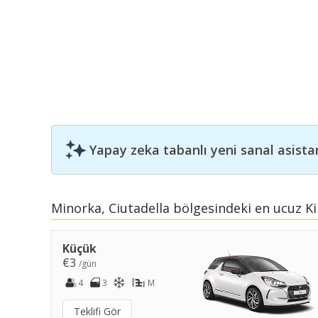
Yapay zeka tabanlı yeni sanal asista
Minorka, Ciutadella bölgesindeki en ucuz Ki
Küçük
€3
/gün
4
3
M
Teklifi Gör