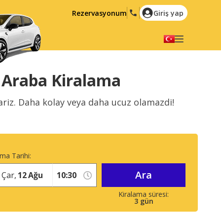
Rezervasyonum
Giriş yap
Dilinizi seçiniz
English
Español
a Araba Kiralama
Deutsch
Français
ariz. Daha kolay veya daha ucuz olamazdi!
Italiano
Nederlands
Português
English (US)
Polski
Türkçe
ma Tarihi:
Română
Ελληνικά
Ara
Русский
Hrvatski
Çar,
12
Ağu
العربية
3
gün