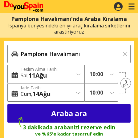
Pamplona Havalimanı'nda Araba Kiralama
İspanya bünyesindeki en iyi araç kiralama sirketlerini
arastiriyoruz
Teslim Alma Tarihi:
11
Ağu
Sal
3
gün
Iade Tarihi:
14
Ağu
Cum
3 dakikada arabanizi rezerve edin
ve %65'e kadar tasarruf edin