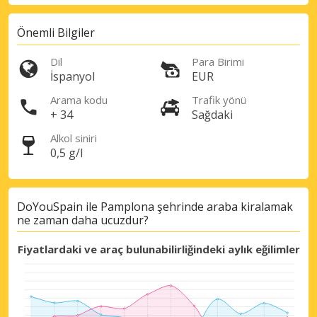
Önemli Bilgiler
Dil
Para Birimi
İspanyol
EUR
Arama kodu
Trafik yönü
+ 34
Sağdaki
Büyük tasarruflar
Alkol siniri
Özel iş ortağı tekliflerine erişim sağlayın
0,5 g/l
DoYouSpain ile Pamplona şehrinde araba kiralamak
eLink ile giriş yap
ne zaman daha ucuzdur?
Fiyatlardaki ve araç bulunabilirliğindeki aylık eğilimler