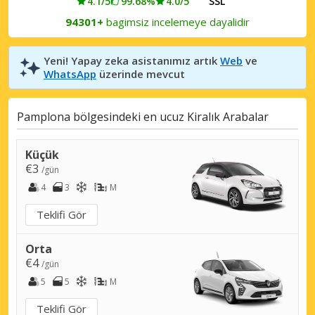
4.1/5
99.68%
4.0/5
SSL
94301+
bagimsiz incelemeye dayalidir
Yeni! Yapay zeka asistanımız artık
Web
ve
WhatsApp
üzerinde mevcut
Pamplona bölgesindeki en ucuz Kiralık Arabalar
Küçük
€3
/gün
4
3
M
Teklifi Gör
Orta
€4
/gün
5
5
M
Teklifi Gör