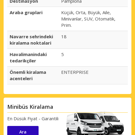
Destinasyon
Pamplona
Araba gruplari
Küçük, Orta, Büyük, Aile,
Minivanlar, SUV, Otomatik,
Prim.
Navarre sehrindeki
18
kiralama noktalari
Havalimanindaki
5
tedarikçiler
Önemli kiralama
ENTERPRISE
acenteleri
Minibüs Kiralama
En Düsük Fiyat - Garantili
Ara