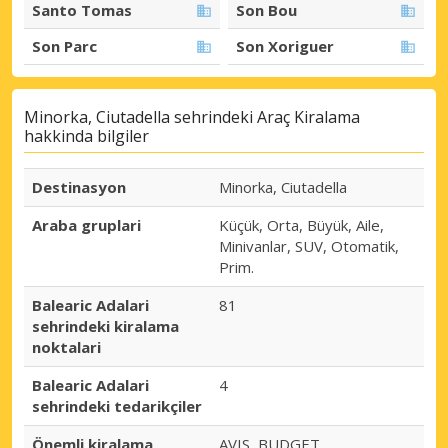
Santo Tomas
Son Bou
Son Parc
Son Xoriguer
Minorka, Ciutadella sehrindeki Araç Kiralama
hakkinda bilgiler
Destinasyon
Minorka, Ciutadella
Araba gruplari
Küçük, Orta, Büyük, Aile,
Minivanlar, SUV, Otomatik,
Prim.
Balearic Adalari
81
sehrindeki kiralama
noktalari
Balearic Adalari
4
sehrindeki tedarikçiler
Önemli kiralama
AVIS, BUDGET