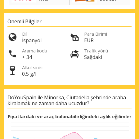
Önemli Bilgiler
Dil
Para Birimi
İspanyol
EUR
Arama kodu
Trafik yönü
+ 34
Sağdaki
Büyük tasarruflar
Alkol siniri
Özel iş ortağı tekliflerine erişim sağlayın
0,5 g/l
DoYouSpain ile Minorka, Ciutadella şehrinde araba
eLink ile giriş yap
kiralamak ne zaman daha ucuzdur?
Fiyatlardaki ve araç bulunabilirliğindeki aylık eğilimler