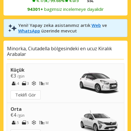
4.1/5
99.68%
4.0/5
SSL
94301+
bagimsiz incelemeye dayalidir
Yeni! Yapay zeka asistanımız artık
Web
ve
WhatsApp
üzerinde mevcut
Minorka, Ciutadella bölgesindeki en ucuz Kiralık
Arabalar
Küçük
€3
/gün
4
3
M
Teklifi Gör
Orta
€4
/gün
5
5
M