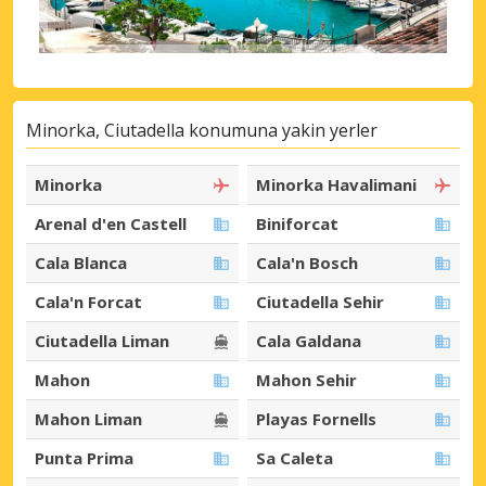
Minorka, Ciutadella konumuna yakin yerler
Minorka
Minorka Havalimani
Arenal d'en Castell
Biniforcat
Cala Blanca
Cala'n Bosch
Cala'n Forcat
Ciutadella Sehir
Ciutadella Liman
Cala Galdana
Mahon
Mahon Sehir
Mahon Liman
Playas Fornells
Punta Prima
Sa Caleta