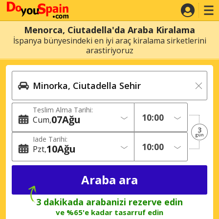
Menorca, Ciutadella'da Araba Kiralama
İspanya bünyesindeki en iyi araç kiralama sirketlerini
arastiriyoruz
Teslim Alma Tarihi:
07
Ağu
Cum
3
gün
Iade Tarihi:
10
Ağu
Pzt
3 dakikada arabanizi rezerve edin
ve %65'e kadar tasarruf edin