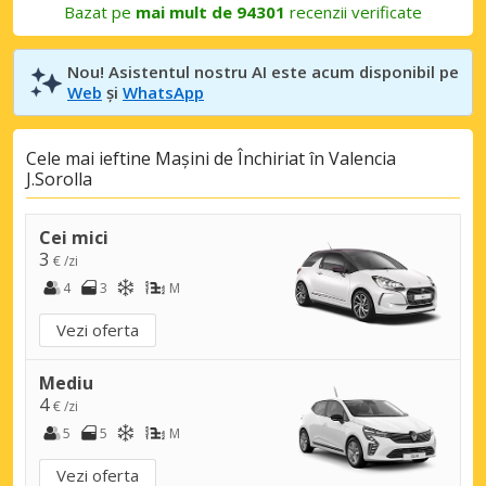
Bazat pe
mai mult de 94301
recenzii verificate
Nou! Asistentul nostru AI este acum disponibil pe
Web
și
WhatsApp
Cele mai ieftine Mașini de Închiriat în Valencia
J.Sorolla
Cei mici
3
€ /zi
4
3
M
Vezi oferta
Mediu
4
€ /zi
5
5
M
Vezi oferta