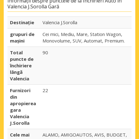
Informații despre punctele de la Închirieri Auto în
Valencia J.Sorolla Gară
Destinaţie
Valencia J.Sorolla
grupuri de
Cei mici, Mediu, Mare, Station Wagon,
mașini
Monovolume, SUV, Automat, Premium.
Total
90
puncte de
închiriere
lângă
Valencia
Furnizori
22
din
apropierea
gara
Valencia
J.Sorolla
Cele mai
ALAMO, AMIGOAUTOS, AVIS, BUDGET,