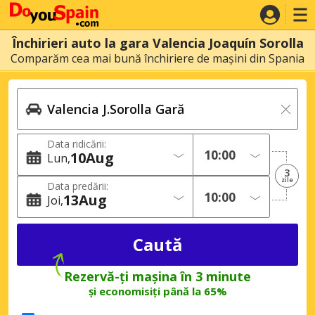
Închirieri auto la gara Valencia Joaquín Sorolla
Comparăm cea mai bună închiriere de mașini din Spania
Data ridicării:
10
Aug
Lun
3
zile
Data predării:
13
Aug
Joi
Rezervă-ți mașina în 3 minute
și economisiți până la 65%