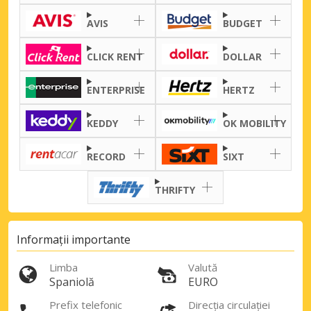
AVIS
BUDGET
Autentificare cu eLink
CLICK RENT
DOLLAR
ENTERPRISE
HERTZ
KEDDY
OK MOBILITY
RECORD
SIXT
THRIFTY
Informații importante
Limba
Valută
Spaniolă
EURO
Prefix telefonic
Direcția circulației