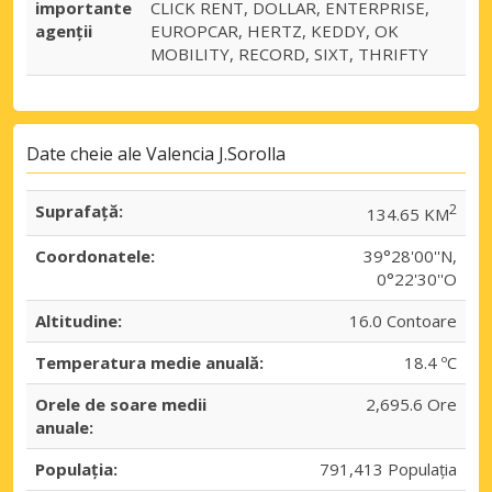
importante
CLICK RENT, DOLLAR, ENTERPRISE,
agenții
EUROPCAR, HERTZ, KEDDY, OK
MOBILITY, RECORD, SIXT, THRIFTY
Date cheie ale Valencia J.Sorolla
Suprafaţă:
2
134.65 KM
Coordonatele:
39°28'00''N,
0°22'30''O
Altitudine:
16.0 Contoare
Temperatura medie anuală:
18.4 ºC
Orele de soare medii
2,695.6 Ore
anuale:
Populația:
791,413 Populația