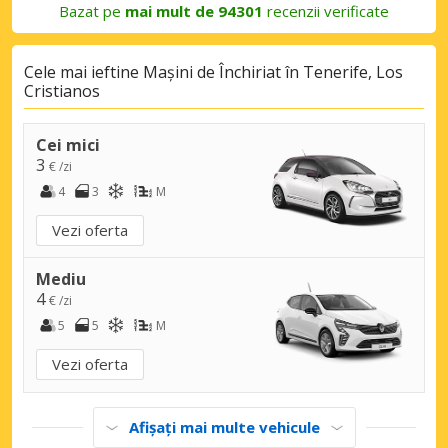
Bazat pe
mai mult de 94301
recenzii verificate
Cele mai ieftine Mașini de Închiriat în Tenerife, Los
Cristianos
Cei mici
3
€ /zi
4
3
M
Vezi oferta
Mediu
4
€ /zi
5
5
M
Vezi oferta
Afișați mai multe vehicule