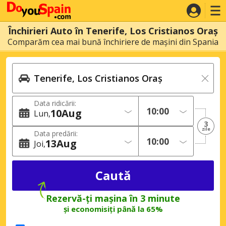
Închirieri Auto în Tenerife, Los Cristianos Oraș
Comparăm cea mai bună închiriere de mașini din Spania
Data ridicării:
10
Aug
Lun
3
zile
Data predării:
13
Aug
Joi
Rezervă-ți mașina în 3 minute
și economisiți până la 65%