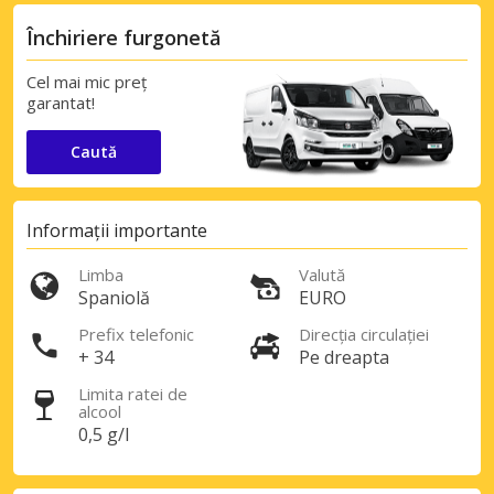
Închiriere furgonetă
Cel mai mic preț
garantat!
Caută
Informații importante
Limba
Valută
Spaniolă
EURO
Prefix telefonic
Direcția circulației
+ 34
Pe dreapta
Limita ratei de
alcool
0,5 g/l