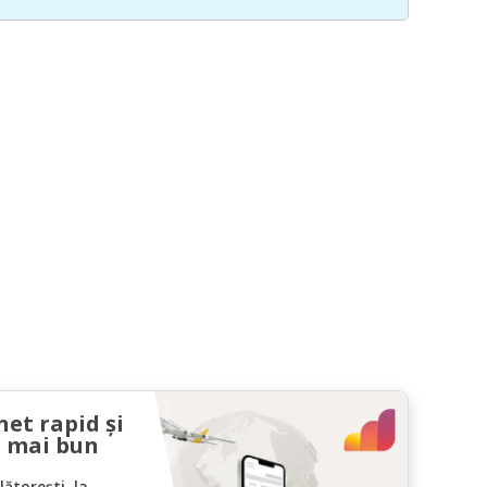
net rapid și
l mai bun
ătorești, la