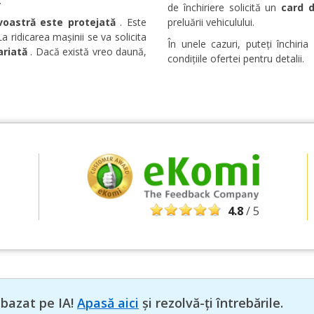
.
de închiriere solicită un
card d
oastră este protejată
. Este
preluării vehiculului.
 ridicarea mașinii se va solicita
În unele cazuri, puteți închiri
ariată
. Dacă există vreo daună,
condițiile ofertei pentru detalii.
Economii de top
Accesați ofertele exclusive ale furnizorilor
noștri
4.8
/ 5
Autentificare cu eLink
 bazat pe IA!
Apasă aici
și rezolvă-ți întrebările.