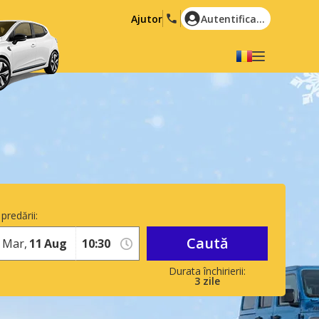
Ajutor
Autentificare
Alegeți limba dvs
English
Español
Deutsch
Français
Italiano
Nederlands
Português
English (US)
Polski
Türkçe
predării:
Română
Ελληνικά
Caută
Mar,
11
Aug
Русский
Hrvatski
العربية
3
zile