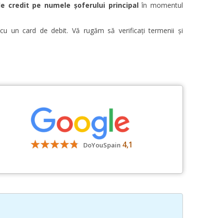
e credit pe numele șoferului principal
în momentul
a cu un card de debit. Vă rugăm să verificați termenii și
4,1
DoYouSpain