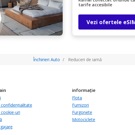
tarife accesibile
Vezi ofertele eSI
Închirieri Auto
Reduceri de iarnă
ain
informație
i
Flota
 confidențialitate
Furnizori
 cookie-uri
Furgonete
ă
Motociclete
ngajare