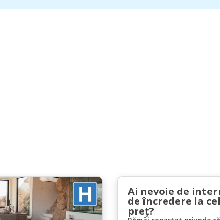
Ai nevoie de inter
de încredere la ce
preț?
Rămâi conectat oriunde căl