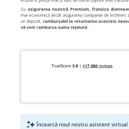
incluse în prețul final și sunt de obicei supuse unei franșize
Cu
asigurarea noastră Premium, franșiza dumneav
mai economică decât asigurarea companiei de închirieri. La
un depozit,
rambursabil la returnarea acesteia neav
vă vom rambursa suma reținută
.
Încearcă noul nostru asistent virtual