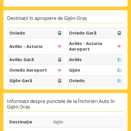
Destinații în apropiere de Gijón Oraș
Oviedo
Oviedo Gară
Avilés - Asturia
Avilés - Asturia
Aeroport
Avilés Gară
Avilés
Oviedo Aeroport
Gijón
Gijón Gară
Oviedo
Informații despre punctele de la Închirieri Auto în
Gijón Oraș
Destinaţie
Gijón