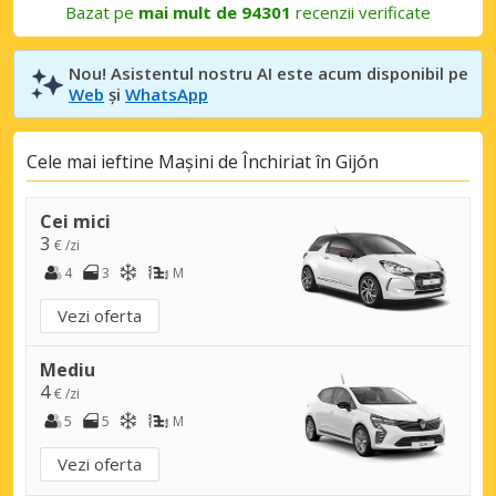
Bazat pe
mai mult de 94301
recenzii verificate
Nou! Asistentul nostru AI este acum disponibil pe
Web
și
WhatsApp
Cele mai ieftine Mașini de Închiriat în Gijón
Cei mici
3
€ /zi
4
3
M
Vezi oferta
Mediu
4
€ /zi
5
5
M
Vezi oferta