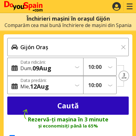
Închirieri mașini în orașul Gijón
Comparăm cea mai bună închiriere de mașini din Spania
Data ridicării:
09
Aug
Dum
3
zile
Data predării:
12
Aug
Mie
Rezervă-ți mașina în 3 minute
și economisiți până la 65%