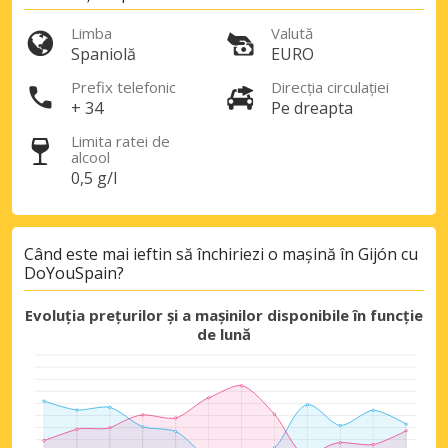
Limba
Valută
Spaniolă
EURO
Prefix telefonic
Direcția circulației
+ 34
Pe dreapta
Limita ratei de
Economii de top
alcool
Accesați ofertele exclusive ale
0,5 g/l
furnizorilor noștri
Când este mai ieftin să închiriezi o mașină în Gijón cu
DoYouSpain?
Autentificare cu eLink
Evoluția prețurilor și a mașinilor disponibile în funcție
de lună