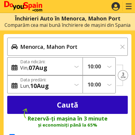
Închirieri Auto în Menorca, Mahon Port
Comparăm cea mai bună închiriere de mașini din Spania
Data ridicării:
07
Aug
Vin
3
zile
Data predării:
10
Aug
Lun
Rezervă-ți mașina în 3 minute
și economisiți până la 65%