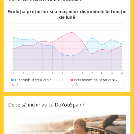
Evoluția prețurilor și a mașinilor disponibile în funcție
de lună
Economii de top
Accesați ofertele exclusive ale
furnizorilor noștri
Disponibilitatea vehiculului /
Preț minim de rezervare /
lună
lună
Autentificare cu eLink
De ce să închiriați cu DoYouSpain?