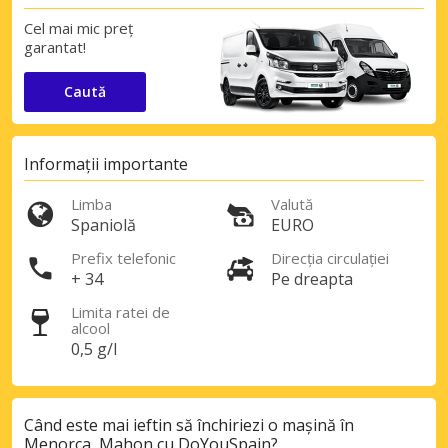
Cel mai mic preț
garantat!
Caută
Informații importante
Limba
Valută
Spaniolă
EURO
Prefix telefonic
Direcția circulației
+ 34
Pe dreapta
Limita ratei de
alcool
0,5 g/l
Când este mai ieftin să închiriezi o mașină în
Menorca, Mahon cu DoYouSpain?