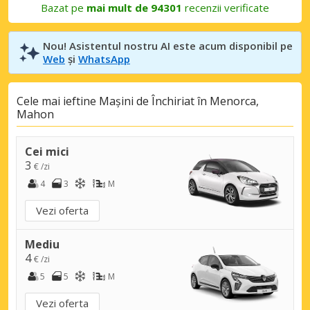
Bazat pe
mai mult de 94301
recenzii verificate
Nou! Asistentul nostru AI este acum disponibil pe
Web
și
WhatsApp
Cele mai ieftine Mașini de Închiriat în Menorca,
Mahon
Cei mici
3
€ /zi
4
3
M
Vezi oferta
Mediu
4
€ /zi
5
5
M
Vezi oferta