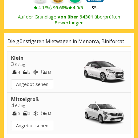
4.1/5
99.68%
4.0/5
SSL
Auf der Grundlage
von über 94301
überprüften
Bewertungen
Die günstigsten Mietwagen in Menorca, Biniforcat
Klein
3
€ /tag
4
3
M
Angebot sehen
Mittelgroß
4
€ /tag
5
5
M
Angebot sehen